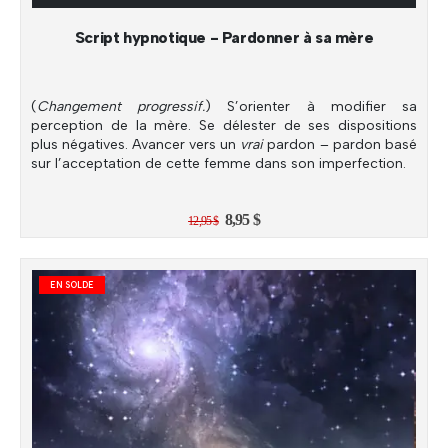
Script hypnotique - Pardonner à sa mère
(
Changement progressif.
) S’orienter à modifier sa
perception de la mère. Se délester de ses dispositions
plus négatives. Avancer vers un
vrai
pardon – pardon basé
sur l’acceptation de cette femme dans son imperfection.
Le
Le
8,95
$
12,95
$
prix
prix
initial
actuel
était :
est :
12,95 $.
8,95 $.
EN SOLDE