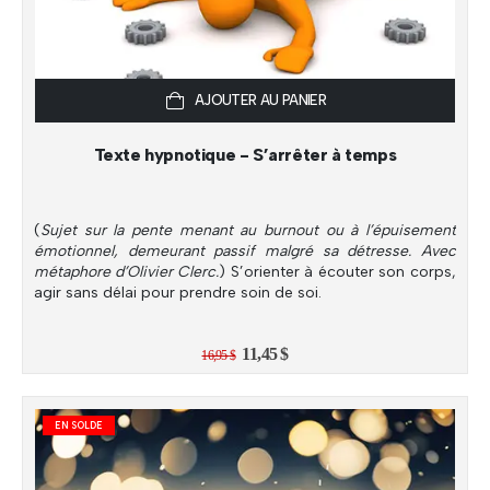
AJOUTER AU PANIER
Texte hypnotique - S’arrêter à temps
(
Sujet sur la pente menant au burnout ou à l’épuisement
émotionnel, demeurant passif malgré sa détresse. Avec
métaphore d’Olivier Clerc.
) S’orienter à écouter son corps,
agir sans délai pour prendre soin de soi.
Le
Le
11,45
$
16,95
$
prix
prix
initial
actuel
était :
est :
16,95 $.
11,45 $.
EN SOLDE