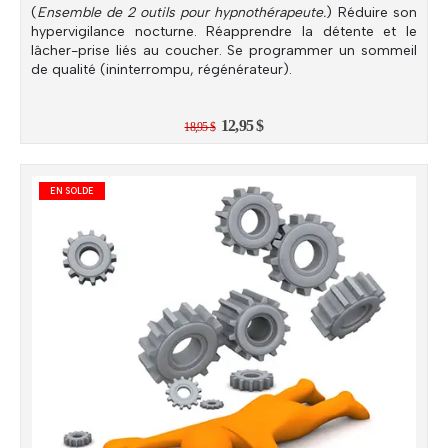
(
Ensemble de 2 outils pour hypnothérapeute.
) Réduire son
hypervigilance nocturne. Réapprendre la détente et le
lâcher-prise liés au coucher. Se programmer un sommeil
de qualité (ininterrompu, régénérateur).
Le
Le
12,95
$
18,95
$
prix
prix
initial
actuel
était :
est :
18,95 $.
12,95 $.
EN SOLDE