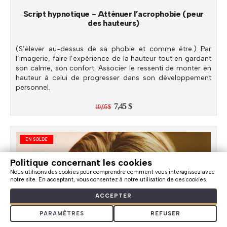
Script hypnotique - Atténuer l’acrophobie (peur
des hauteurs)
(S’élever au-dessus de sa phobie et comme être.) Par
l’imagerie, faire l’expérience de la hauteur tout en gardant
son calme, son confort. Associer le ressenti de monter en
hauteur à celui de progresser dans son développement
personnel.
Le
Le
7,45
$
10,95
$
prix
prix
initial
actuel
était :
est :
10,95 $.
7,45 $.
EN SOLDE
Politique concernant les cookies
Nous utilisons des cookies pour comprendre comment vous interagissez avec
notre site. En acceptant, vous consentez à notre utilisation de ces cookies.
ACCEPTER
PARAMÈTRES
REFUSER