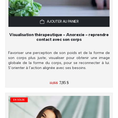
AJOUTER AU PANIER
Visualisation thérapeutique - Anorexie - reprendre
contact avec son corps
Favoriser une perception de son poids et de la forme de
son corps plus juste; visualiser pour obtenir une image
globale de la forme du corps, pour se reconnecter à lui.
S’orienter à l’action alignée avec ses besoins.
Le
Le
7,95
$
11,95
$
prix
prix
initial
actuel
était :
est :
11,95 $.
7,95 $.
EN SOLDE