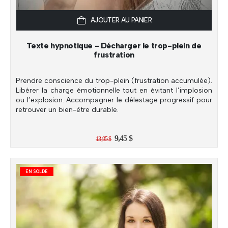
AJOUTER AU PANIER
Texte hypnotique - Décharger le trop-plein de
frustration
Prendre conscience du trop-plein (frustration accumulée).
Libérer la charge émotionnelle tout en évitant l’implosion
ou l’explosion. Accompagner le délestage progressif pour
retrouver un bien-être durable.
Le
Le
9,45
$
13,95
$
prix
prix
initial
actuel
était :
est :
13,95 $.
9,45 $.
EN SOLDE