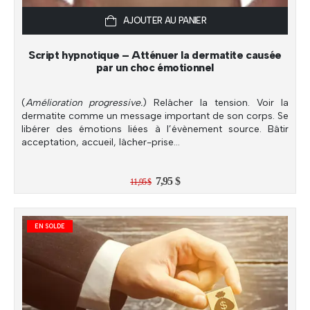
AJOUTER AU PANIER
Script hypnotique – Atténuer la dermatite causée
par un choc émotionnel
(
Amélioration progressive.
) Relâcher la tension. Voir la
dermatite comme un message important de son corps. Se
libérer des émotions liées à l’évènement source. Bâtir
acceptation, accueil, lâcher-prise…
Le
Le
7,95
$
11,95
$
prix
prix
initial
actuel
était :
est :
11,95 $.
7,95 $.
EN SOLDE