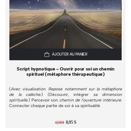
AJOUTER AU PANIER
Script hypnotique - Ouvrir pour soi un chemin
spirituel (métaphore thérapeutique)
(
Avec visualisation. Repose notamment sur la métaphore
de la calèche.
) (Découvrir, intégrer
sa dimension
spirituelle
.) Percevoir son
chemin de l’ouverture intérieure
.
Connecter chaque partie de soi à sa spiritualité.
Le
Le
8,95
$
12,95
$
prix
prix
initial
actuel