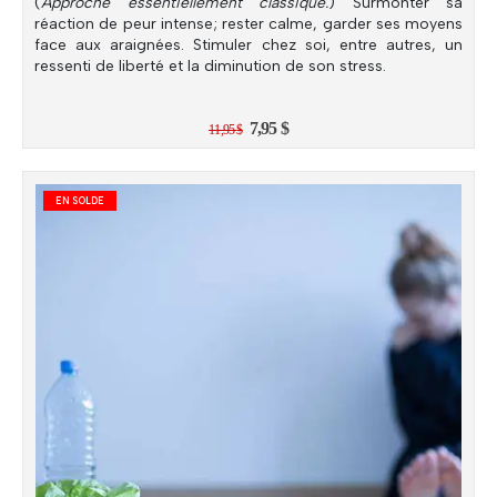
(
Approche essentiellement classique.
) Surmonter sa
réaction de peur intense; rester calme, garder ses moyens
face aux araignées. Stimuler chez soi, entre autres, un
ressenti de liberté et la diminution de son stress.
Le
Le
7,95
$
11,95
$
prix
prix
initial
actuel
était :
est :
11,95 $.
7,95 $.
EN SOLDE