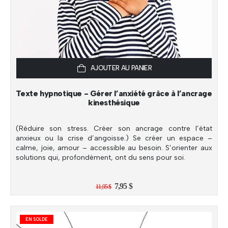
AJOUTER AU PANIER
Texte hypnotique - Gérer l’anxiété grâce à l’ancrage
kinesthésique
(Réduire son stress. Créer son ancrage contre l’état
anxieux ou la crise d’angoisse.) Se créer un espace –
calme, joie, amour – accessible au besoin. S’orienter aux
solutions qui, profondément, ont du sens pour soi.
Le
Le
7,95
$
11,95
$
prix
prix
initial
actuel
était :
est :
11,95 $.
7,95 $.
EN SOLDE