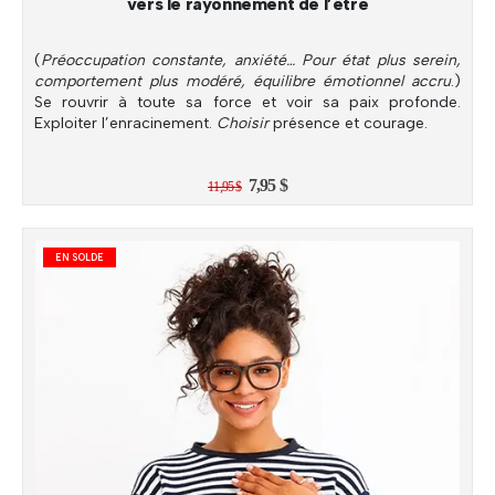
vers le rayonnement de l’être
(
Préoccupation constante, anxiété… Pour état plus serein,
comportement plus modéré, équilibre émotionnel accru
.)
Se rouvrir à toute sa force et voir sa paix profonde.
Exploiter l’enracinement.
Choisir
présence et courage.
Le
Le
7,95
$
11,95
$
prix
prix
initial
actuel
était :
est :
11,95 $.
7,95 $.
EN SOLDE