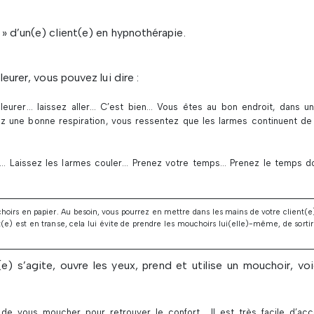
» d’un(e) client(e) en hypnothérapie.
eurer, vous pouvez lui dire :
leurer… laissez aller… C’est bien… Vous êtes au bon endroit, dans un
ez une bonne respiration, vous ressentez que les larmes continuent de
e… Laissez les larmes couler… Prenez votre temps… Prenez le temps d
oirs en papier. Au besoin, vous pourrez en mettre dans les mains de votre client(e
nt(e) est en transe, cela lui évite de prendre les mouchoirs lui(elle)-même, de sortir
e) s’agite, ouvre les yeux, prend et utilise un mouchoir, voi
de vous moucher pour retrouver le confort… Il est très facile d’ac