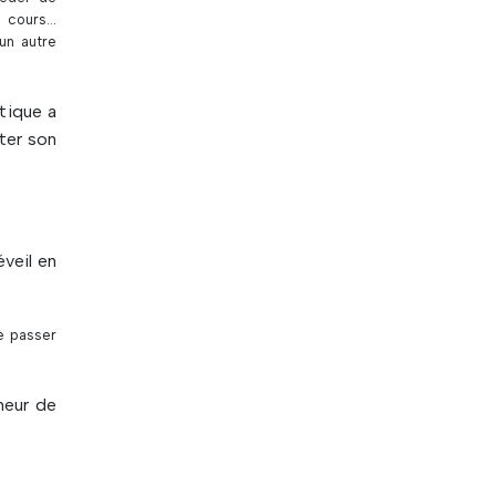
n cours…
un autre
tique a
ter son
veil en
e passer
cheur de