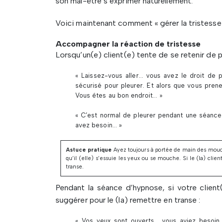
son mal-être s’exprimer naturellement.
Voici maintenant comment « gérer la tristesse 
Accompagner la réaction de tristesse
Lorsqu’un(e) client(e) tente de se retenir de pl
« Laissez-vous aller… vous avez le droit de p
sécurisé pour pleurer. Et alors que vous pren
Vous êtes au bon endroit… »
« C’est normal de pleurer pendant une séanc
avez besoin… »
Astuce pratique
Ayez toujours à portée de main des mouch
qu’il (elle) s’essuie les yeux ou se mouche. Si le (la) clie
transe.
Pendant la séance d’hypnose, si votre client(
suggérer pour le (la) remettre en transe :
« Vos yeux sont ouverts… vous aviez besoin 