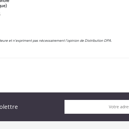
phore
que)
$
auteure et n’expriment pas nécessairement l’opinion de Distribution DPA.
n DPA » !
olettre
Votre adre
it !