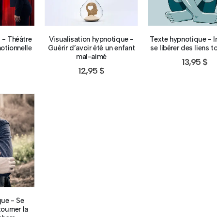
 - Théâtre
Visualisation hypnotique -
Texte hypnotique - I
otionnelle
Guérir d’avoir été un enfant
se libérer des liens 
mal-aimé
13,95
$
12,95
$
que - Se
ourner la