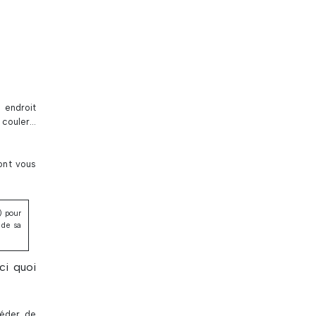
 endroit
 couler…
ont vous
) pour
 de sa
ci quoi
céder de