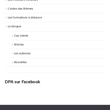
L’index des thèmes
Les formations à distance
Le blogue
Cas clients
Articles
Les auteures
Nouvelles
DPA sur Facebook
Abonnez-vous à « L’Hypnolettre Distribution DPA » !
Texte hypnotique offert gratuitement – Infolettre