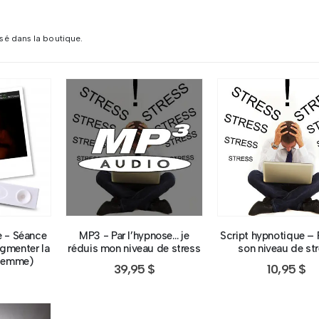
sé dans la boutique.
e - Séance
MP3 - Par l’hypnose… je
Script hypnotique – 
ugmenter la
réduis mon niveau de stress
son niveau de st
r femme)
39,95
$
10,95
$