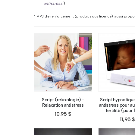
antistress
.)
* MP3 de renforcement (produit sous licence) aussi propo
Script (relaxologie) -
Script hypnotiqu
Relaxation antistress
antistress pour a
fertilité (pou
10,95
$
11,95
$