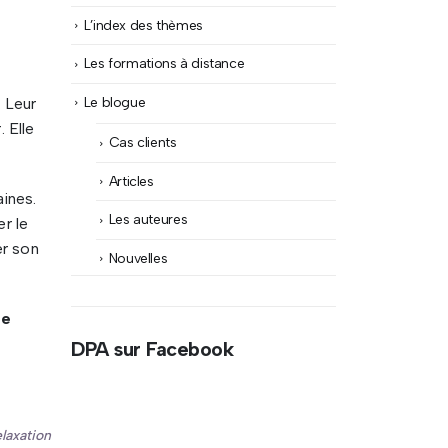
L’index des thèmes
Les formations à distance
Le blogue
. Leur
 Elle
Cas clients
Articles
aines.
Les auteures
r le
er son
Nouvelles
re
DPA sur Facebook
laxation