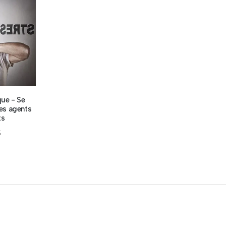
que - Se
les agents
ts
$