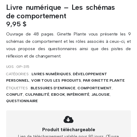
Livre numérique – Les schémas
de comportement
9,95
$
Ouvrage de 48 pages. Ginette Plante vous présente les 9
schémas de comportement et les rôles associés à ceux-ci, et
vous propose des questionnaires ainsi que des pistes de
réflexion et de changement.
UGS :
GP-315
CATÉGORIES :
LIVRES NUMÉRIQUES
,
DÉVELOPPEMENT
PERSONNEL
,
VOIR TOUS LES PRODUITS
,
PAR GINETTE PLANTE
ÉTIQUETTES :
BLESSURES D’ENFANCE
,
COMPORTEMENT
,
CONFLIT
,
CULPABILITÉ
,
EBOOK
,
INFÉRIORITÉ
,
JALOUSIE
,
QUESTIONNAIRE
Produit téléchargeable
Lien de téléchargement valable pour 90 jours. Œuvre