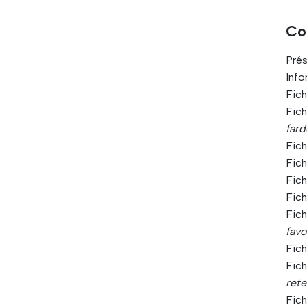
Co
Pré
Info
Fich
Fich
far
Fich
Fich
Fich
Fich
Fic
favo
Fich
Fic
ret
Fic