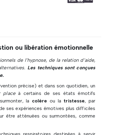
tion ou libération émotionnelle
onnels de l’hypnose, de la relation d’aide,
ternatives.
Les techniques sont conçues
e.
rvention précise) et dans son quotidien, un
r place
à certains de ses états émotifs
 surmonter, la
colère
ou la
tristesse
, par
e ses expériences émotives plus difficiles
 pour être atténuées ou surmontées, comme
niques respiratoires destinées à servir