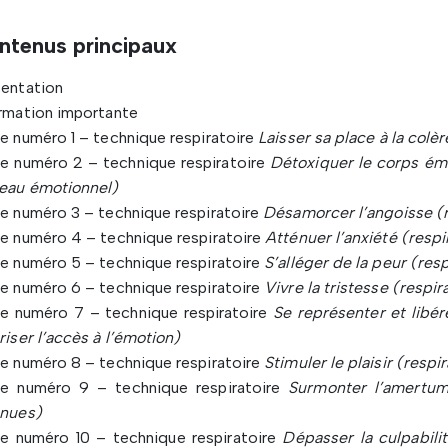
ntenus principaux
sentation
rmation importante
e numéro 1 – technique respiratoire
Laisser sa place à la colèr
e numéro 2 – technique respiratoire
Détoxiquer le corps émo
deau émotionnel)
e numéro 3 – technique respiratoire
Désamorcer l’angoisse (r
e numéro 4 – technique respiratoire
Atténuer l’anxiété (respi
e numéro 5 – technique respiratoire
S’alléger de la peur (res
e numéro 6 – technique respiratoire
Vivre la tristesse (respir
he numéro 7 – technique respiratoire
Se représenter et libér
riser l’accès à l’émotion)
e numéro 8 – technique respiratoire
Stimuler le plaisir (respi
he numéro 9 – technique respiratoire
Surmonter l’amertum
enues)
he numéro 10 – technique respiratoire
Dépasser la culpabili