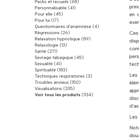
Packs et recueils
(68)
prin
Personnalisable
(41)
Pour elle
(45)
en c
Pour lui
(17)
exem
Questionnaires d’anamnèse
(4)
Régressions
(26)
Ces 
Relaxation hypnotique
(89)
dis
Relaxologie
(13)
com
Santé
(271)
per
Sevrage tabagique
(45)
Sexualité
(41)
tech
Spiritualité
(183)
Les 
Techniques respiratoires
(3)
Troubles anxieux
(150)
élé
Visualisations
(335)
appr
Voir tous les produits
(1134)
disc
d’as
Les 
Not
dou