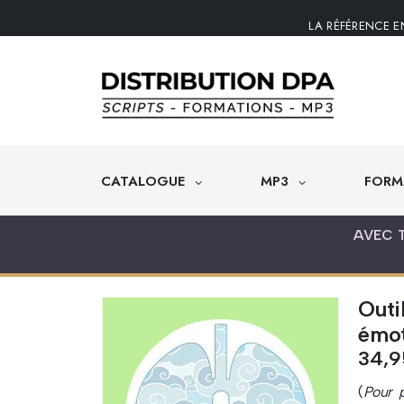
LA RÉFÉRENCE E
CATALOGUE
MP3
FORM
AVEC 
Outi
émot
34,
(
Pour p