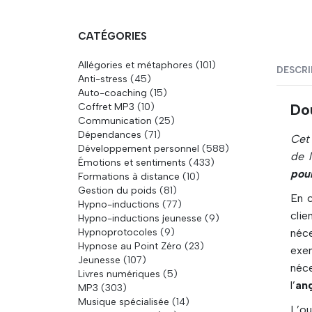
CATÉGORIES
Allégories et métaphores
(101)
DESCRI
Anti-stress
(45)
Auto-coaching
(15)
Coffret MP3
(10)
Dou
Communication
(25)
Dépendances
(71)
Cet 
Développement personnel
(588)
de 
Émotions et sentiments
(433)
pour
Formations à distance
(10)
Gestion du poids
(81)
En c
Hypno-inductions
(77)
cli
Hypno-inductions jeunesse
(9)
Hypnoprotocoles
(9)
néc
Hypnose au Point Zéro
(23)
exem
Jeunesse
(107)
néce
Livres numériques
(5)
l’
an
MP3
(303)
Musique spécialisée
(14)
L’o