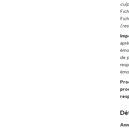
culp
Fich
Fich
(res
Imp
apr
émot
de p
res
émot
Pro
pro
res
Dét
Ann