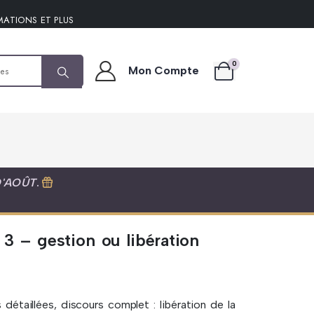
MATIONS ET PLUS
0
Mon Compte
D'AOÛT
.
 3 – gestion ou libération
 détaillées, discours complet : libération de la