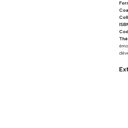
For
Coa
Coll
ISBN
Cod
Thè
émo
déve
Ext