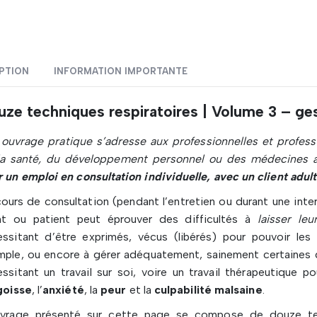
PTION
INFORMATION IMPORTANTE
ze techniques respiratoires | Volume 3 – ges
ouvrage pratique s’adresse aux professionnelles et professi
la santé, du développement personnel ou des médecines al
 un emploi en consultation individuelle, avec un client adult
ours de consultation (pendant l’entretien ou durant une inte
ent ou patient peut éprouver des difficultés à
laisser leu
essitant d’être exprimés, vécus (libérés) pour pouvoir les
ple, ou encore à gérer adéquatement, sainement certaines d
ssitant un travail sur soi, voire un travail thérapeutique
goisse
, l’
anxiété
, la
peur
et la
culpabilité malsaine
.
uvrage présenté sur cette page se compose de douze tech