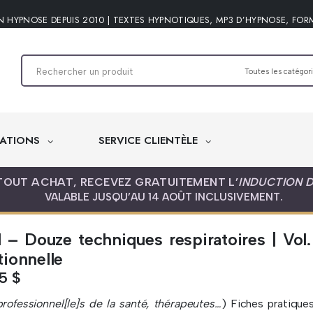
N HYPNOSE DEPUIS 2010 | TEXTES HYPNOTIQUES, MP3 D’HYPNOSE, FOR
ATIONS
SERVICE CLIENTÈLE
TOUT ACHAT, RECEVEZ GRATUITEMENT L’
INDUCTION 
VALABLE JUSQU’AU 14 AOÛT INCLUSIVEMENT.
l – Douze techniques respiratoires | Vol.
ionnelle
95
$
rofessionnel[le]s de la santé, thérapeutes…
) Fiches pratiques