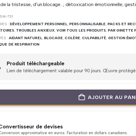
 de la tristesse, d’un blocage…; détoxication émotionnelle; gesti
SM-731
IES :
DÉVELOPPEMENT PERSONNEL
,
PERSONNALISABLE
,
PACKS ET REC
ATOIRES
,
TROUBLES ANXIEUX
,
VOIR TOUS LES PRODUITS
,
PAR GINETTE 
TES :
AIDANT NATUREL
,
BLOCAGE
,
COLÈRE
,
CULPABILITÉ
,
GESTION ÉMO
QUE DE RESPIRATION
Produit téléchargeable
Lien de téléchargement valable pour 90 jours. Œuvre protégée 
AJOUTER AU PAN
Convertisseur de devises
Conversion approximative en euros. Facturation en dollars canadiens.