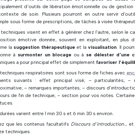
cipalement d’outils de libération émotionnelle ou de gestio
ontexte de soin. Plusieurs pourront en outre servir d’outi
ple sous forme de prescriptions, de tâches à visée thérapeut
techniques visent en effet à générer chez l’autre, selon le cas
position émotive donnée, souvent en exploitant, en plus d’
me la
suggestion thérapeutique
et la
visualisation
. Il pour
sonne à
surmonter un blocage
ou à
se délester d’une 
niques a pour principal effet de simplement
favoriser l’équil
techniques respiratoires sont sous forme de fiches avec
enc
ments suivants : effet principal visé; – particularités; 
oximative; – remarques importantes; – discours d’introducti
ours de fin de technique; – section pour vos notes. Certain
tuces.
durées varient entre 1 min 30 s et 6 min 30 s environ.
ez que les contenus facultatifs
Discours d’introduction…
e
ze techniques.