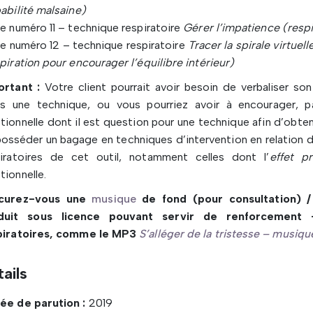
abilité malsaine)
e numéro 11 – technique respiratoire
Gérer l’impatience (respi
e numéro 12 – technique respiratoire
Tracer la spirale virtuel
piration pour encourager l’équilibre intérieur)
ortant :
Votre client pourrait avoir besoin de verbaliser so
ès une technique, ou vous pourriez avoir à encourager, pa
ionnelle dont il est question pour une technique afin d’obteni
osséder un bagage en techniques d’intervention en relation 
piratoires de cet outil, notamment celles dont l’
effet pr
ionnelle.
curez-vous une
musique
de fond (pour consultation) /
duit sous licence pouvant servir de renforcement
piratoires, comme le MP3
S’alléger de la tristesse – musiqu
ails
ée de parution :
2019