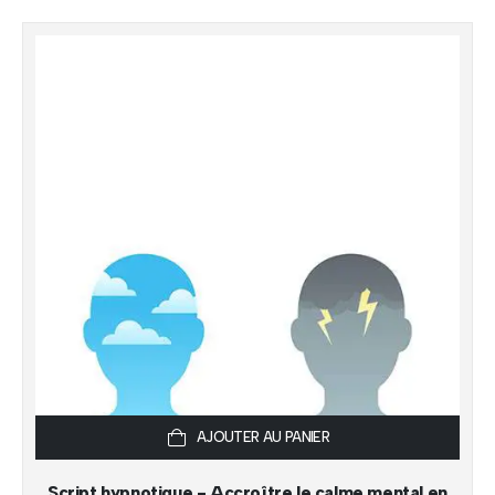
AJOUTER AU PANIER
Script hypnotique - Accroître le calme mental en