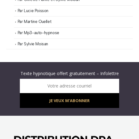
Par Lucie Poisson
Par Martine Ouellet
Par Mp3-auto-hypnose
Par Sylvie Moisan
Abonnez-vous à « L’Hypnolettre Distribution DPA » !
Texte hypnotique offert gratuitement – Infolettre
Infolettre : obtenez un MP3 d’hypnose gratuit !
Votre adresse courriel
JE VEUX M'ABONNER