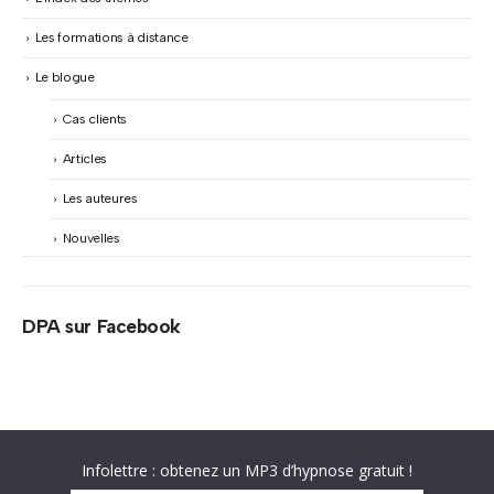
Les formations à distance
Le blogue
Cas clients
Articles
Les auteures
Nouvelles
DPA sur Facebook
Abonnez-vous à « L’Hypnolettre Distribution DPA » !
Texte hypnotique offert gratuitement – Infolettre
Infolettre : obtenez un MP3 d’hypnose gratuit !