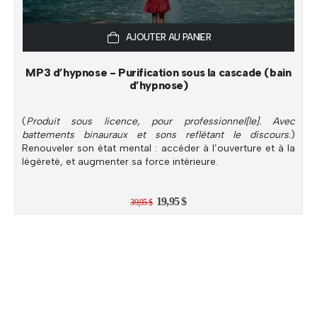
AJOUTER AU PANIER
MP3 d’hypnose - Purification sous la cascade (bain
d’hypnose)
(
Produit sous licence, pour professionnel[le]. Avec
battements binauraux et sons reflétant le discours.
)
Renouveler son état mental : accéder à l’ouverture et à la
légèreté, et augmenter sa force intérieure.
Le
Le
19,95
$
39,95
$
prix
prix
initial
actuel
était :
est :
39,95 $.
19,95 $.