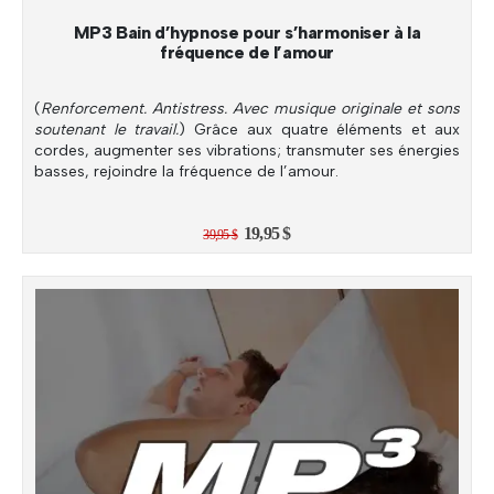
MP3 Bain d’hypnose pour s’harmoniser à la
fréquence de l’amour
(
Renforcement. Antistress. Avec musique originale et sons
soutenant le travail.
) Grâce aux quatre éléments et aux
cordes, augmenter ses vibrations; transmuter ses énergies
basses, rejoindre la fréquence de l’amour.
Le
Le
19,95
$
39,95
$
prix
prix
initial
actuel
était :
est :
39,95 $.
19,95 $.