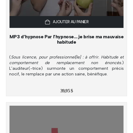
AJOUTER AU PANIER
MP3 d’hypnose Par l’hypnose… je brise ma mauvaise
habitude
(
Sous licence, pour professionnel[le] : à offrir. Habitude et
comportement de remplacement non énoncés.
)
L’auditeur(-trice) surmonte un comportement précis
nocif, le remplace par une action saine, bénéfique.
39,95
$