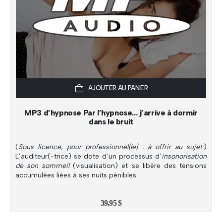
AJOUTER AU PANIER
MP3 d’hypnose Par l’hypnose… j’arrive à dormir
dans le bruit
(
Sous licence, pour professionnel[le] : à offrir au sujet.
)
L’auditeur(-trice) se dote d’un processus d’
insonorisation
de son sommeil
(visualisation) et se libère des tensions
accumulées liées à ses nuits pénibles.
39,95
$