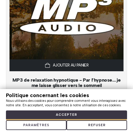
AJOUTER AU PANIER
MP3 de relaxation hypnotique - Par l’hypnose… je
me laisse glisser vers le sommeil
Politique concernant les cookies
(
Sous licence, pour professionnel[le] : à offrir.
) L’auditeur(-
Nous utilisons des cookies pour comprendre comment vous interagissez avec
notre site. En acceptant, vous consentez à notre utilisation de ces cookies.
trice), grâce à une visualisation, génère la réduction de
son stress et profite d’un endormissement plus facile et
ACCEPTER
d’un sommeil de meilleure qualité.
PARAMÈTRES
REFUSER