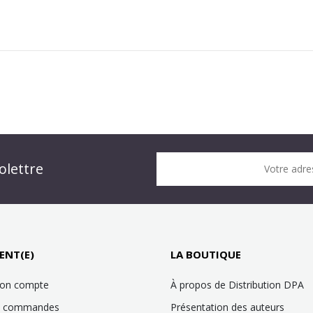
n DPA » !
olettre
Votre adre
it !
ENT(E)
LA BOUTIQUE
mon compte
À propos de Distribution DPA
es commandes
Présentation des auteurs