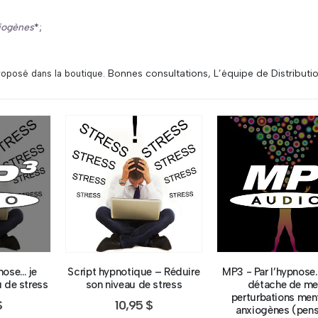
xiogènes
*;
Bonnes consultations, L’équipe de Distributi
roposé dans la boutique.
nose… je
Script hypnotique – Réduire
MP3 - Par l’hypnose
 de stress
son niveau de stress
détache de me
perturbations men
$
10,95
$
anxiogènes (pen