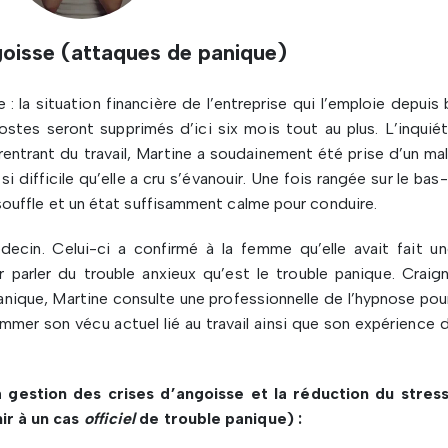
goisse (attaques de panique)
: la situation financière de l’entreprise qui l’emploie depuis
ostes seront supprimés d’ici six mois tout au plus. L’inquié
 rentrant du travail, Martine a soudainement été prise d’un ma
si difficile qu’elle a cru s’évanouir. Une fois rangée sur le bas-
n souffle et un état suffisamment calme pour conduire.
decin. Celui-ci a confirmé à la femme qu’elle avait fait un
r parler du trouble anxieux qu’est le trouble panique. Craig
nique, Martine consulte une professionnelle de l’hypnose pou
er son vécu actuel lié au travail ainsi que son expérience d
gestion des crises d’angoisse et la réduction du stres
nir à un cas
officiel
de trouble panique) :