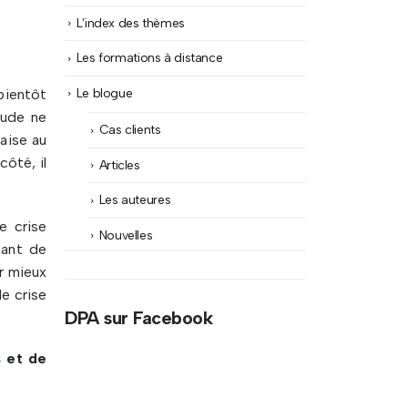
L’index des thèmes
Les formations à distance
Le blogue
 bientôt
tude ne
Cas clients
laise au
côté, il
Articles
Les auteures
e crise
Nouvelles
nant de
r mieux
e crise
DPA sur Facebook
s et de