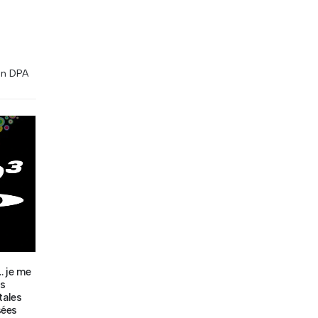
on DPA
… je me
s
tales
sées