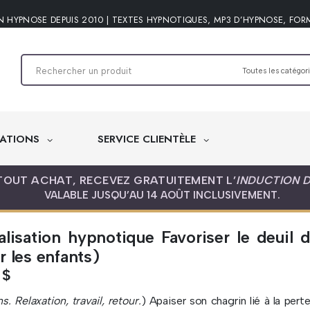
N HYPNOSE DEPUIS 2010 | TEXTES HYPNOTIQUES, MP3 D’HYPNOSE, FOR
ATIONS
SERVICE CLIENTÈLE
TOUT ACHAT, RECEVEZ GRATUITEMENT L’
INDUCTION 
VALABLE JUSQU’AU 14 AOÛT INCLUSIVEMENT.
alisation hypnotique Favoriser le deuil
r les enfants)
5
$
ns. Relaxation, travail, retour.
) Apaiser son chagrin lié à la pert