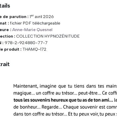
ails
er
e de parution :
1
avril 2026
mat :
fichier PDF téléchargeable
eure :
Anne-Marie Quesnel
ection :
COLLECTION HYPNOZÉNITUDE
 :
978-2-924880-77-7
e produit :
THAMQ-172
rait