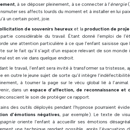
lement
, à se déposer pleinement, à se connecter à l’
énergie
(
ansmuter ses affects lourds du moment et à installer en lui pa
u’à un certain point, joie.
ollicitation de souvenirs heureux
et la
production de proje
partie considérable du travail. Étant donné l’emploi de l’
rde une attention particulière à ce que l’enfant saisisse que 
ste sur le fait qu’il s’agit d’un espace relevant de son monde i
imal est en vie dans quelque endroit.
ant le travail, l’enfant sera invité à transformer sa tristesse, 
e en outre le jeune sujet de sorte qu’il intègre l’indéfectibilit
inement, à tourner la page sur le vécu global lié à l’animal
enir, dans un
espace d’affection, de reconnaissance et 
inconscient le soin de protéger ce rapport.
ains des outils déployés pendant l’hypnose pourraient évide
tion d’émotions négatives
, par exemple). Le texte de visu
pagnie
oriente l’enfant à accueillir ses émotions désagréab
ement une technique rendant possible, après l’évacuation d