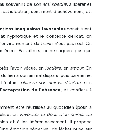
au souvenir) de son
ami spécial
, à libérer et
ix, satisfaction, sentiment d’achèvement, et,
ctions imaginaires favorables
constituent
état hypnotique et le contexte délicat, on
l’environnement du travail n’est pas réel. On
ntérieur. Par ailleurs, on ne suggère pas que
après l’avoir vécue, en
lumière
, en
amour
. On
é du lien à son animal disparu, puis parvienne,
. L’enfant
placera son animal décédé
, son
d’acceptation de l’absence
, et confiera à
mment être réutilisés au quotidien (pour la
alisation
Favoriser le deuil d’un animal de
les et à les libérer sainement. Il propose
’une émotion négative, de lâcher prise sur