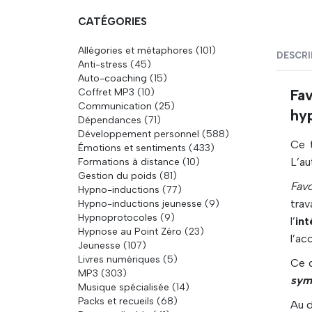
CATÉGORIES
Allégories et métaphores
(101)
DESCRI
Anti-stress
(45)
Auto-coaching
(15)
Coffret MP3
(10)
Fa
Communication
(25)
hy
Dépendances
(71)
Développement personnel
(588)
Ce 
Émotions et sentiments
(433)
L’au
Formations à distance
(10)
Gestion du poids
(81)
Fav
Hypno-inductions
(77)
trav
Hypno-inductions jeunesse
(9)
Hypnoprotocoles
(9)
l’
int
Hypnose au Point Zéro
(23)
l’ac
Jeunesse
(107)
Livres numériques
(5)
Ce d
MP3
(303)
sym
Musique spécialisée
(14)
Packs et recueils
(68)
Au d