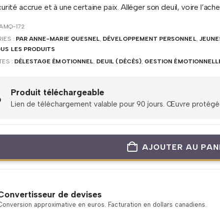
urité accrue et à une certaine paix. Alléger son deuil, voire l’ache
AMQ-172
IES :
PAR ANNE-MARIE QUESNEL
,
DÉVELOPPEMENT PERSONNEL
,
JEUNE
OUS LES PRODUITS
TES :
DÉLESTAGE ÉMOTIONNEL
,
DEUIL (DÉCÈS)
,
GESTION ÉMOTIONNELL
Produit téléchargeable
Lien de téléchargement valable pour 90 jours. Œuvre protégée 
AJOUTER AU PAN
Convertisseur de devises
Conversion approximative en euros. Facturation en dollars canadiens.