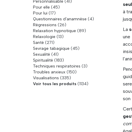
Personnalisable
(41)
seu
Pour elle
(45)
à tr
Pour lui
(17)
jusq
Questionnaires d’anamnèse
(4)
Régressions
(26)
La
s
Relaxation hypnotique
(89)
une 
Relaxologie
(13)
Santé
(271)
acco
Sevrage tabagique
(45)
insi
Sexualité
(41)
l’an
Spiritualité
(183)
Techniques respiratoires
(3)
Pend
Troubles anxieux
(150)
guid
Visualisations
(335)
sere
Voir tous les produits
(1134)
souv
son 
Cert
ges
com
égal