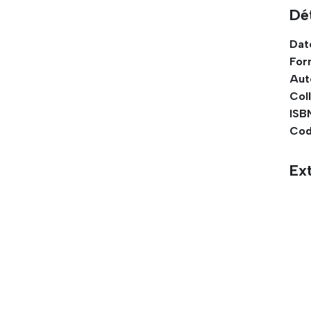
Dét
Dat
For
Aut
Coll
ISBN
Cod
Ext