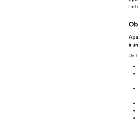
l’af
Ob
Apai
à un
Un t