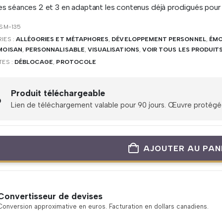
les séances 2 et 3 en adaptant les contenus déjà prodigués pour 
SM-135
IES :
ALLÉGORIES ET MÉTAPHORES
,
DÉVELOPPEMENT PERSONNEL
,
ÉMO
 MOISAN
,
PERSONNALISABLE
,
VISUALISATIONS
,
VOIR TOUS LES PRODUIT
TES :
DÉBLOCAGE
,
PROTOCOLE
Produit téléchargeable
Lien de téléchargement valable pour 90 jours. Œuvre protégée 
AJOUTER AU PAN
Convertisseur de devises
Conversion approximative en euros. Facturation en dollars canadiens.