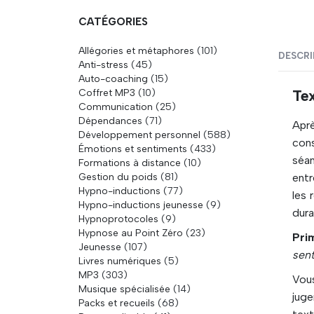
CATÉGORIES
Allégories et métaphores
(101)
DESCRI
Anti-stress
(45)
Auto-coaching
(15)
Coffret MP3
(10)
Te
Communication
(25)
Dépendances
(71)
Aprè
Développement personnel
(588)
cons
Émotions et sentiments
(433)
séa
Formations à distance
(10)
Gestion du poids
(81)
entr
Hypno-inductions
(77)
les 
Hypno-inductions jeunesse
(9)
dura
Hypnoprotocoles
(9)
Hypnose au Point Zéro
(23)
Pri
Jeunesse
(107)
sent
Livres numériques
(5)
MP3
(303)
Vous
Musique spécialisée
(14)
juge
Packs et recueils
(68)