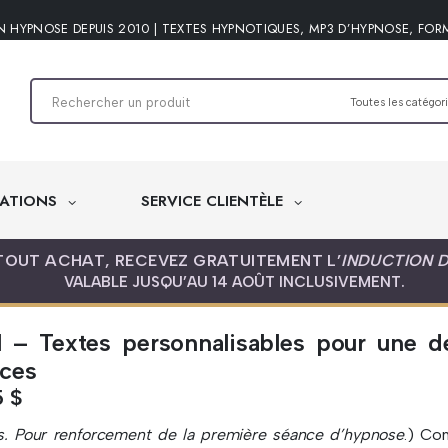
N HYPNOSE DEPUIS 2010 | TEXTES HYPNOTIQUES, MP3 D’HYPNOSE, FOR
ATIONS
SERVICE CLIENTÈLE
TOUT ACHAT, RECEVEZ GRATUITEMENT L’
INDUCTION 
VALABLE JUSQU’AU 14 AOÛT INCLUSIVEMENT.
l – Textes personnalisables pour une d
ces
5
$
ts. Pour renforcement de la première séance d’hypnose
.) Con