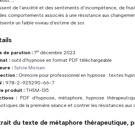
ébut…;
ssent de l’anxiété et des sentiments d’incompétence, de frust
 des comportements associés à une résistance aux changemen
ésente un faible niveau d’estime de soi.
ails
er
e de parution :
1
décembre 2023
mat :
outil d’hypnose en format PDF téléchargeable
eure :
Sylvie Moisan
ection :
Grimoire pour professionnel en hypnose : textes hypn
 :
978-2-925290-66-7
e produit :
THSM-135
ctions :
PDF d’hypnose, métaphore, hypnose thérapeutique/
otiques de la première séance et contrer les résistances au
trait du texte de métaphore thérapeutique, p