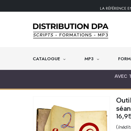
LA RÉFÉRENCE E
CATALOGUE
MP3
FORM
AVEC 
Outi
séan
16,9
(
Inédi