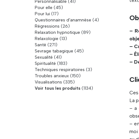
text
Personnalisable
(41)
Pour elle
(45)
Pour lui
(17)
Ob
Questionnaires d’anamnèse
(4)
Régressions
(26)
– R
Relaxation hypnotique
(89)
obje
Relaxologie
(13)
Santé
(271)
– C
Sevrage tabagique
(45)
– Él
Sexualité
(41)
– D
Spiritualité
(183)
Techniques respiratoires
(3)
Troubles anxieux
(150)
Cli
Visualisations
(335)
Voir tous les produits
(1134)
Ces 
La p
– a 
obs
– en
moi 