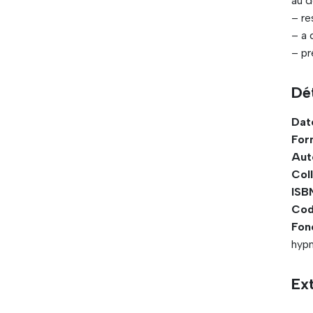
au d
– re
– a
– pr
Dét
Dat
For
Aut
Coll
ISBN
Cod
Fon
hypn
Ex