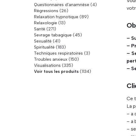
Vous
Questionnaires d’anamnèse
(4)
votr
Régressions
(26)
Relaxation hypnotique
(89)
Relaxologie
(13)
Ob
Santé
(271)
Sevrage tabagique
(45)
– S
Sexualité
(41)
– Pr
Spiritualité
(183)
– S
Techniques respiratoires
(3)
Troubles anxieux
(150)
pert
Visualisations
(335)
– Se
Voir tous les produits
(1134)
Cli
Ce t
La p
– a 
– a 
– se