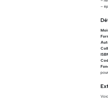
– re
– ép
Dét
Mois
For
Aut
Coll
ISBN
Cod
Fon
pour
Ext
Voic