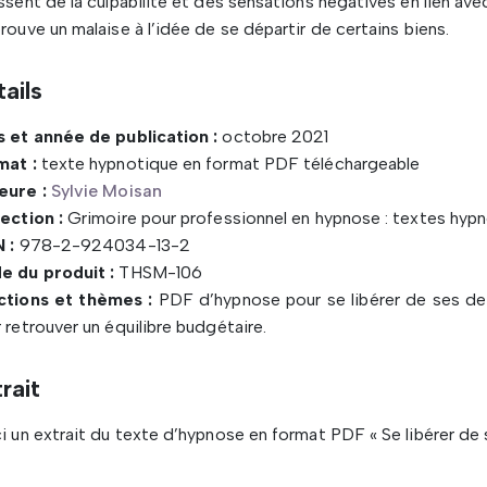
ssent de la culpabilité et des sensations négatives en lien av
rouve un malaise à l’idée de se départir de certains biens.
ails
 et année de publication :
octobre 2021
mat :
texte hypnotique en format PDF téléchargeable
eure :
Sylvie Moisan
ection :
Grimoire pour professionnel en hypnose : textes hypn
 :
978-2-924034-13-2
e du produit :
THSM-106
ctions et thèmes :
PDF d’hypnose pour se libérer de ses de
 retrouver un équilibre budgétaire.
rait
i un extrait du texte d’hypnose en format PDF « Se libérer de 