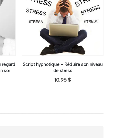
u regard
Script hypnotique – Réduire son niveau
Script hyp
en soi
de stress
surmonter l
t
10,95
$