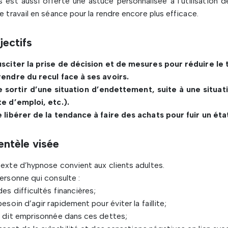
 est aussi offerte une astuce personnalisée à l’utilisation
e travail en séance pour la rendre encore plus efficace.
jectifs
usciter la prise de décision et de mesures pour réduire le
endre du recul face à ses avoirs.
e sortir d’une situation d’endettement, suite à une situ
e d’emploi, etc.).
 libérer de la tendance à faire des achats pour fuir un éta
entèle visée
exte d’hypnose convient aux clients adultes.
ersonne qui consulte :
des difficultés financières;
besoin d’agir rapidement pour éviter la faillite;
 dit emprisonnée dans ces dettes;