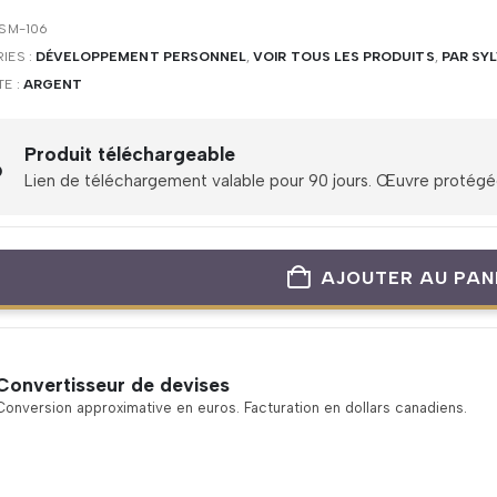
SM-106
IES :
DÉVELOPPEMENT PERSONNEL
,
VOIR TOUS LES PRODUITS
,
PAR SY
TE :
ARGENT
Produit téléchargeable
Lien de téléchargement valable pour 90 jours. Œuvre protégée 
AJOUTER AU PAN
Convertisseur de devises
Conversion approximative en euros. Facturation en dollars canadiens.