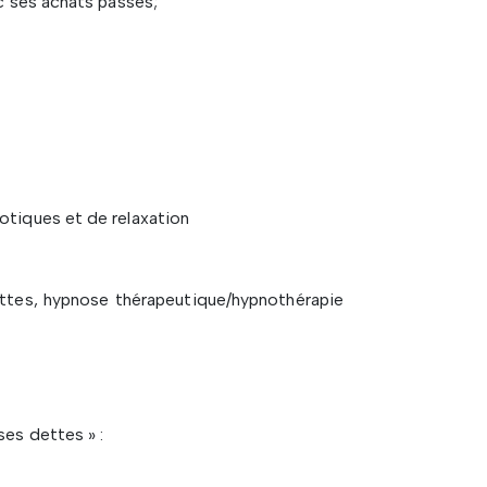
ec ses achats passés;
otiques et de relaxation
ttes, hypnose thérapeutique/hypnothérapie
ses dettes » :