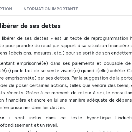
PTION
INFORMATION IMPORTANTE
libérer de ses dettes
 libérer de ses dettes » est un texte de reprogrammation h
te pour prendre du recul par rapport à sa situation financière
ns (décisions, mesures, etc.) pour se sortir de son endettem
sentant emprisonné(e) dans ses paiements et coupable de d
té(e) par le fait de se sentir vivant(e) quand il(elle) achète. 
re emprisonné(e) par ses dettes. Par la suggestion de la porte o
der de poser certaines actions, telles que vendre des biens, 
ts récents. Grâce à ce moment de retour à soi, le consulta
on financière et ancre en lui une manière adéquate de dépense
 s’emprisonner dans les dettes.
me :
sont inclus dans ce texte hypnotique l’induc
ofondissement et un réveil.