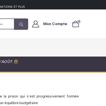
MATIONS ET PLUS
0
Mon Compte
D'AOÛT
.
 de la prison qui s’est progressivement formée.
un équilibre budgétaire.