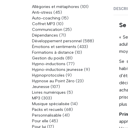
Allégories et métaphores
(101)
DESCRI
Anti-stress
(45)
Auto-coaching
(15)
Coffret MP3
(10)
Se 
Communication
(25)
Dépendances
(71)
« Se
Développement personnel
(588)
adul
Émotions et sentiments
(433)
moye
Formations à distance
(10)
Gestion du poids
(81)
Se 
Hypno-inductions
(77)
habi
Hypno-inductions jeunesse
(9)
Hypnoprotocoles
(9)
d’êt
Hypnose au Point Zéro
(23)
déci
Jeunesse
(107)
acha
Livres numériques
(5)
pris
MP3
(303)
Musique spécialisée
(14)
plus
Packs et recueils
(68)
Pri
Personnalisable
(41)
Pour elle
(45)
appr
Pour lui
(17)