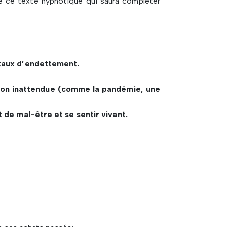
 de ce texte hypnotique qui saura compléter
 taux d’endettement.
ation inattendue (comme la pandémie, une
t de mal-être et se sentir vivant.