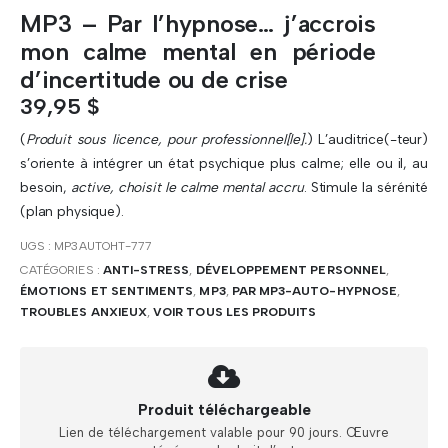
MP3 – Par l’hypnose… j’accrois
mon calme mental en période
d’incertitude ou de crise
39,95
$
(
Produit sous licence, pour professionnel[le].
) L’auditrice(-teur)
s’oriente à intégrer un état psychique plus calme; elle ou il, au
besoin,
active, choisit le calme mental accru
. Stimule la sérénité
(plan physique).
UGS :
MP3AUTOHT-777
CATÉGORIES :
ANTI-STRESS
,
DÉVELOPPEMENT PERSONNEL
,
ÉMOTIONS ET SENTIMENTS
,
MP3
,
PAR MP3-AUTO-HYPNOSE
,
TROUBLES ANXIEUX
,
VOIR TOUS LES PRODUITS
Produit téléchargeable
Lien de téléchargement valable pour 90 jours. Œuvre