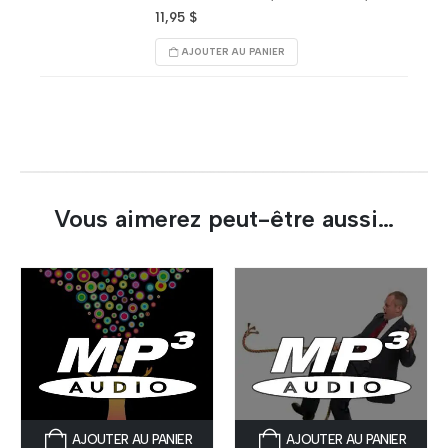
approche mentale plus détendue
11,95
$
(
choisir le calme mental accru
).
AJOUTER AU PANIER
Encourager chez sa personne la
sérénité sur le plan physique.
Vous aimerez peut-être aussi…
AJOUTER AU PANIER
AJOUTER AU PANIER