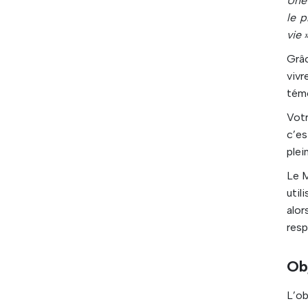
Une 
le p
vie 
Grâc
viv
témo
Votr
c’es
plei
Le 
util
alor
resp
Ob
L’ob