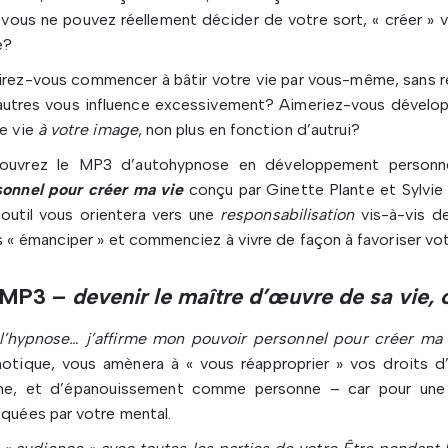
vous ne pouvez réellement décider de votre sort, « créer » 
e?
rez-vous commencer à bâtir votre vie par vous-même, sans re
autres vous influence excessivement? Aimeriez-vous développ
e vie
à votre image
, non plus en fonction d’autrui?
ouvrez le MP3 d’autohypnose en développement person
sonnel pour créer ma vie
conçu par Ginette Plante et Sylvi
outil vous orientera vers une
responsabilisation
vis-à-vis d
 « émanciper » et commenciez à vivre de façon à favoriser v
 MP3 –
devenir le maître d’œuvre de sa vie, 
 l’hypnose… j’affirme mon pouvoir personnel pour créer ma 
otique, vous amènera à « vous réapproprier » vos droits d’
e, et d’épanouissement comme personne – car pour une r
quées par votre mental.