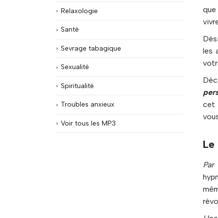
que 
Relaxologie
vivr
Santé
Dési
Sevrage tabagique
les 
votr
Sexualité
Déc
Spiritualité
per
cet 
Troubles anxieux
vous
Voir tous les MP3
Le
Par
hypn
mêm
révo