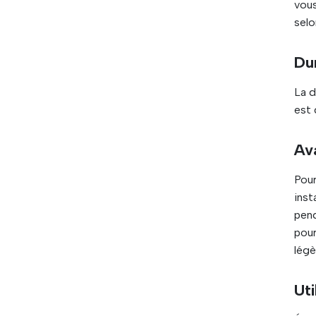
vous
selo
Du
La 
est 
Av
Pour
inst
pen
pour
lég
Uti