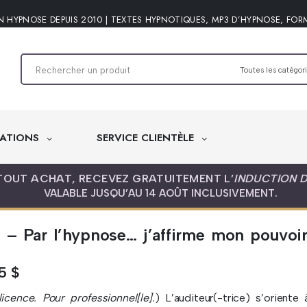
N HYPNOSE DEPUIS 2010 | TEXTES HYPNOTIQUES, MP3 D’HYPNOSE, FOR
ATIONS
SERVICE CLIENTÈLE
TOUT ACHAT, RECEVEZ GRATUITEMENT L’
INDUCTION 
VALABLE JUSQU’AU 14 AOÛT INCLUSIVEMENT.
– Par l’hypnose… j’affirme mon pouvoir
95
$
icence. Pour professionnel[le].
) L’auditeur(-trice) s’oriente