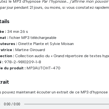
utez le MP3 d’hypnose
Par l’hypnose… j’affirme mon pouvoir
 par jour pendant 21 jours, ou moins, si vous constatez rapi
ails
ée :
34 min 26 s
mat :
fichier MP3 téléchargeable
uteures :
Ginette Plante et Sylvie Moisan
atrice :
Martine Girouard
ection :
Collection audio du « Grand répertoire de textes hyp
 :
978-2-9810209-1-8
e du produit :
MP3AUTOHT-470
rait
 pouvez maintenant écouter un extrait de ce MP3 d’hypnose