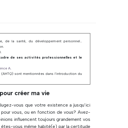
aide, de la santé, du développement personnel…
on.
é.
 cadre de ses activités professionnelles et le
cence A
.
 (AHTQ) sont mentionnées dans l’introduction du
 pour créer ma vie
Jugez-vous que votre existence a jusqu’ici
es pour vous, ou en fonction de vous? Avez-
pinions influencent toujours grandement vos
e êtes-vous même habité(e) par la certitude