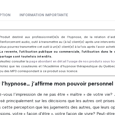
PTION
INFORMATION IMPORTANTE
Produit destiné aux professionnel(le)s de l’hypnose, de la relation d’
Renforcement audio, outil à transmettre au (à la) client(e) après une interventi
Vous pourrez transmettre cet outil à un(e) client(e) à la fois après l’avoir achet
La revente, l’utilisation publique ou commerciale, l’utilisation dans le
partage sont toutefois interdits.
Veuillez consulter la
page abordant en détail l’usage de nos produits sous li
Notez que les coauteures et l’Académie d’hypnose thérapeutique du Québec
ou des MP3 correspondant à ce produit sous licence.
 l’hypnose… j’affirme mon pouvoir personnel
-vous l’impression de ne pas être « maître » de votre vie? 
sé principalement sur les décisions que les autres ont pris
 cette perception que les jugements des autres, que leurs o
sions, votre « façon d’être », votre façon de vivre? Peut-êtr