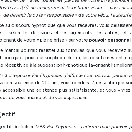
« audience » avec toutes les parties de votre Être pendant 
lus ouvert(e) au changement bénéfique voulu –, vous aidera
», de devenir le ou la « responsable » de votre vécu, l’auteur(
e au discours hypnotique que vous recevrez, vous délaisser
re – selon les décisions et les jugements des autres, et
ignant de votre « pleine prise » sur votre
pouvoir personnel
.
e mental pourrait résister aux formules que vous recevrez 
t pourquoi, pour « assouplir » celui-ci, les coauteures ont 
ne réceptivité à la suggestion hypnotique favorisant l’améliora
MP3 d’hypnose
Par l’hypnose… j’affirme mon pouvoir personne
isation soutenue de 21 jours, vous conduira à ressentir que v
s accessible une existence plus satisfaisante, et vous vivrez
ect de vous-même et de vos aspirations.
jectif
jectif du fichier MP3
Par l’hypnose… j’affirme mon pouvoir 