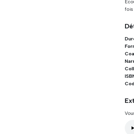
Éco
fois
Dét
Dur
For
Coa
Narr
Coll
ISBN
Cod
Ext
Vous