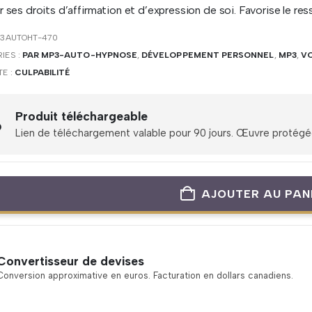
r ses droits d’affirmation et d’expression de soi. Favorise le res
3AUTOHT-470
IES :
PAR MP3-AUTO-HYPNOSE
,
DÉVELOPPEMENT PERSONNEL
,
MP3
,
VO
TE :
CULPABILITÉ
Produit téléchargeable
Lien de téléchargement valable pour 90 jours. Œuvre protégée 
AJOUTER AU PAN
Convertisseur de devises
Conversion approximative en euros. Facturation en dollars canadiens.