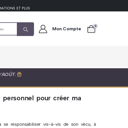
MATIONS ET PLUS
0
Mon Compte
D'AOÛT
.
 personnel pour créer ma
 à se responsabiliser vis-à-vis de son vécu, à