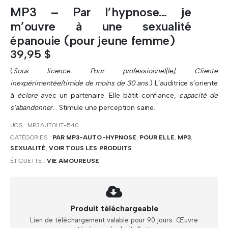
MP3 – Par l’hypnose… je
m’ouvre à une sexualité
épanouie (pour jeune femme)
39,95
$
(
Sous licence. Pour professionnel[le]. Cliente
inexpérimentée/timide de moins de 30 ans.
) L’auditrice s’oriente
à
éclore
avec un partenaire. Elle bâtit confiance,
capacité de
s’abandonner
… Stimule une perception saine.
UGS :
MP3AUTOHT-540
CATÉGORIES :
PAR MP3-AUTO-HYPNOSE
,
POUR ELLE
,
MP3
,
SEXUALITÉ
,
VOIR TOUS LES PRODUITS
ÉTIQUETTE :
VIE AMOUREUSE
Produit téléchargeable
Lien de téléchargement valable pour 90 jours. Œuvre