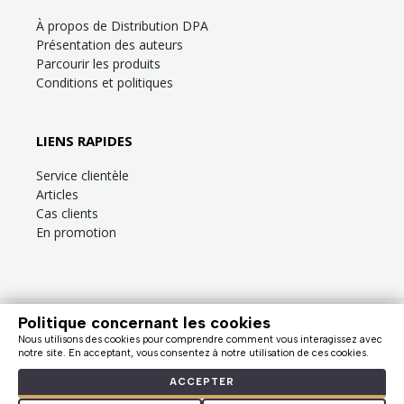
À propos de Distribution DPA
Présentation des auteurs
Parcourir les produits
Conditions et politiques
LIENS RAPIDES
Service clientèle
Articles
Cas clients
En promotion
Politique concernant les cookies
Besoin d’aide?
Consultez la
FAQ
ou la section
Service clientèle
!
Nous utilisons des cookies pour comprendre comment vous interagissez avec
Nous facturons en dollars canadiens (taxes en sus). |
notre site. En acceptant, vous consentez à notre utilisation de ces cookies.
© Distribution DPA, 2009 - 2026
ACCEPTER