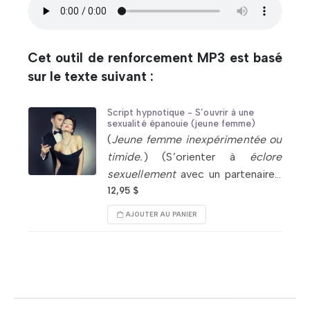
Cet outil de renforcement MP3 est basé
sur le texte suivant :
Script hypnotique - S’ouvrir à une
sexualité épanouie (jeune femme)
(
Jeune femme inexpérimentée ou
timide.
) (S’orienter à
éclore
sexuellement
avec un partenaire.)
Bâtir confiance,
capacité de
12,95
$
s’abandonner
. S’ouvrir à
AJOUTER AU PANIER
l’autoérotisation. Renforcer une
perception positive de la
sexualité.