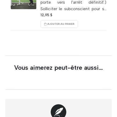
porte vers l’arrêt définitif.)
Solliciter le subconscient pour se
détacher de la cigarette; rebâtir
12,95
$
son indifférence pour elle. Ancrer
AJOUTER AU PANIER
son désir d’arrêter. Développer
une aversion.
Vous aimerez peut-être aussi…