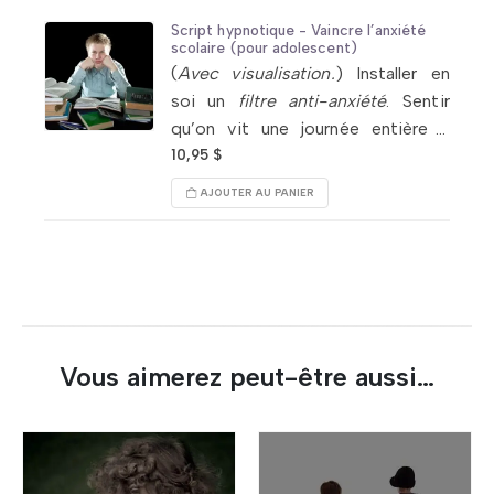
Script hypnotique - Vaincre l’anxiété
scolaire (pour adolescent)
(
Avec visualisation.
) Installer en
soi un
filtre anti-anxiété
. Sentir
qu’on vit une journée entière à
l’école dans le confort. S’orienter à
10,95
$
filtrer ses pensées pour conserver
AJOUTER AU PANIER
uniquement
le meilleur
. Atténuer
ses peurs.
Vous aimerez peut-être aussi…