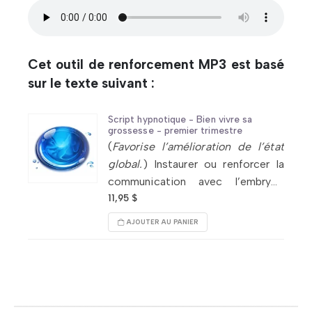
Cet outil de renforcement MP3 est basé
sur le texte suivant :
Script hypnotique - Bien vivre sa
grossesse - premier trimestre
(
Favorise l’amélioration de l’état
global.
) Instaurer ou renforcer la
communication avec l’embryon
(attachement). Atténuer ses
11,95
$
inconforts. Modifier ses
AJOUTER AU PANIER
habitudes. Augmenter sa
confiance, sa sécurité. Réduire son
stress.