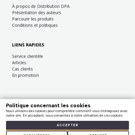
À propos de Distribution DPA
Présentation des auteurs
Parcourir les produits
Conditions et politiques
LIENS RAPIDES
Service clientèle
Articles
Cas clients
En promotion
Politique concernant les cookies
Besoin d’aide?
Consultez la
FAQ
ou la section
Service clientèle
!
Nous utilisons des cookies pour comprendre comment vous interagissez avec
Nous facturons en dollars canadiens (taxes en sus). |
notre site. En acceptant, vous consentez à notre utilisation de ces cookies.
© Distribution DPA, 2009 - 2026
ACCEPTER