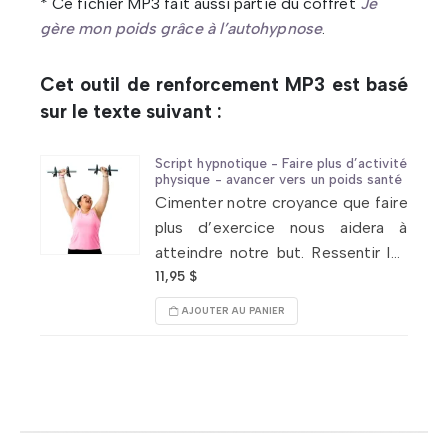
* Ce fichier MP3 fait aussi partie du coffret
Je
gère mon poids grâce à l’autohypnose
.
Cet outil de renforcement MP3 est basé
sur le texte suivant :
Script hypnotique - Faire plus d’activité
physique - avancer vers un poids santé
Cimenter notre croyance que faire
plus d’exercice nous aidera à
atteindre notre but. Ressentir les
effets agréables d’une activité
11,95
$
physique. Programmer chez nous
AJOUTER AU PANIER
le rêve d’exercice. Saisir chaque
occasion de
bouger
.