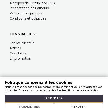
À propos de Distribution DPA
Présentation des auteurs
Parcourir les produits
Conditions et politiques
LIENS RAPIDES
Service clientèle
Articles
Cas clients
En promotion
Politique concernant les cookies
Besoin d’aide?
Consultez la
FAQ
ou la section
Service clientèle
!
Nous utilisons des cookies pour comprendre comment vous interagissez avec
Nous facturons en dollars canadiens (taxes en sus). |
notre site. En acceptant, vous consentez à notre utilisation de ces cookies.
© Distribution DPA, 2009 - 2026
ACCEPTER
PARAMÈTRES
REFUSER