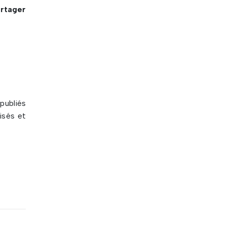
artager
publiés
isés et