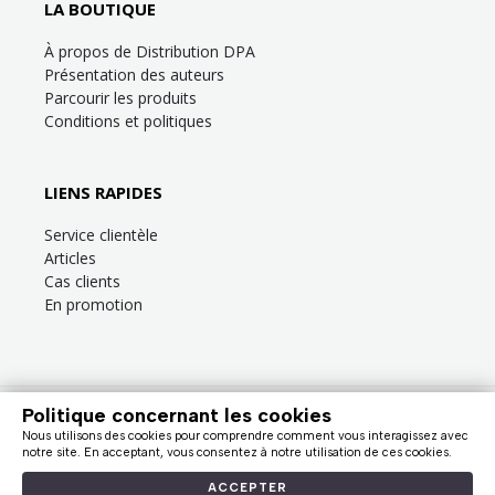
LA BOUTIQUE
À propos de Distribution DPA
Présentation des auteurs
Parcourir les produits
Conditions et politiques
LIENS RAPIDES
Service clientèle
Articles
Cas clients
En promotion
Politique concernant les cookies
Besoin d’aide?
Consultez la
FAQ
ou la section
Service clientèle
!
Nous utilisons des cookies pour comprendre comment vous interagissez avec
Nous facturons en dollars canadiens (taxes en sus). |
notre site. En acceptant, vous consentez à notre utilisation de ces cookies.
© Distribution DPA, 2009 - 2026
ACCEPTER