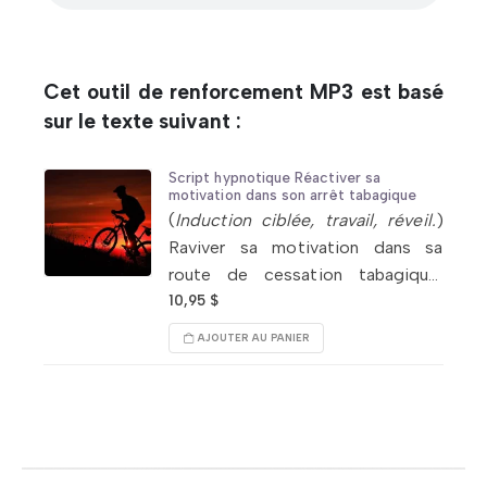
Cet outil de renforcement MP3 est basé
sur le texte suivant :
Script hypnotique Réactiver sa
motivation dans son arrêt tabagique
(
Induction ciblée, travail, réveil.
)
Raviver sa motivation dans sa
route de cessation tabagique;
retrouver une
énergie
suffisante
10,95
$
pour maintenir dans le temps ses
AJOUTER AU PANIER
efforts liés à sa démarche.
Déployer maturité, persévérance…