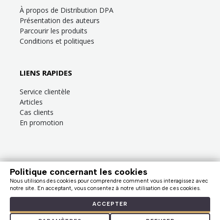
À propos de Distribution DPA
Présentation des auteurs
Parcourir les produits
Conditions et politiques
LIENS RAPIDES
Service clientèle
Articles
Cas clients
En promotion
Politique concernant les cookies
Besoin d’aide?
Consultez la
FAQ
ou la section
Service clientèle
!
Nous utilisons des cookies pour comprendre comment vous interagissez avec
Nous facturons en dollars canadiens (taxes en sus). |
notre site. En acceptant, vous consentez à notre utilisation de ces cookies.
© Distribution DPA, 2009 - 2026
ACCEPTER