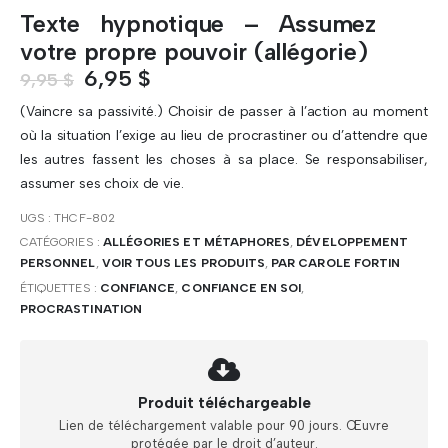
Texte hypnotique – Assumez
votre propre pouvoir (allégorie)
Le
Le
6,95
$
9,95
$
prix
prix
(Vaincre sa passivité.) Choisir de passer à l’action au moment
initial
actuel
où la situation l’exige au lieu de procrastiner ou d’attendre que
était :
est :
les autres fassent les choses à sa place. Se responsabiliser,
9,95 $.
6,95 $.
assumer ses choix de vie.
UGS :
THCF-802
CATÉGORIES :
ALLÉGORIES ET MÉTAPHORES
,
DÉVELOPPEMENT
PERSONNEL
,
VOIR TOUS LES PRODUITS
,
PAR CAROLE FORTIN
ÉTIQUETTES :
CONFIANCE
,
CONFIANCE EN SOI
,
PROCRASTINATION
Produit téléchargeable
Lien de téléchargement valable pour 90 jours. Œuvre
protégée par le droit d’auteur.