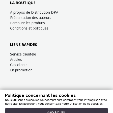
LA BOUTIQUE
À propos de Distribution DPA
Présentation des auteurs
Parcourir les produits
Conditions et politiques
LIENS RAPIDES
Service clientèle
Articles
Cas clients
En promotion
Politique concernant les cookies
Besoin d’aide?
Consultez la
FAQ
ou la section
Service clientèle
!
Nous utilisons des cookies pour comprendre comment vous interagissez avec
Nous facturons en dollars canadiens (taxes en sus). |
notre site. En acceptant, vous consentez à notre utilisation de ces cookies.
© Distribution DPA, 2009 - 2026
ACCEPTER