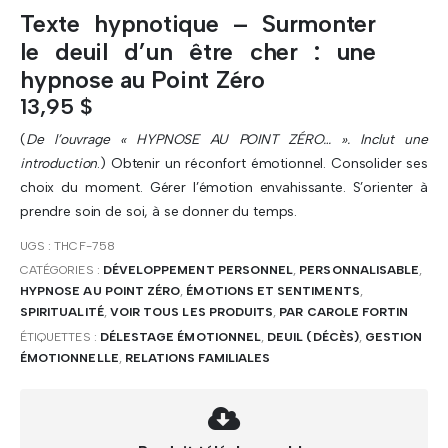
Texte hypnotique – Surmonter
le deuil d’un être cher : une
hypnose au Point Zéro
13,95
$
(
De l’ouvrage « HYPNOSE AU POINT ZÉRO… ». Inclut une
introduction
.) Obtenir un réconfort émotionnel. Consolider ses
choix du moment. Gérer l’émotion envahissante. S’orienter à
prendre soin de soi, à se donner du temps.
UGS :
THCF-758
CATÉGORIES :
DÉVELOPPEMENT PERSONNEL
,
PERSONNALISABLE
,
HYPNOSE AU POINT ZÉRO
,
ÉMOTIONS ET SENTIMENTS
,
SPIRITUALITÉ
,
VOIR TOUS LES PRODUITS
,
PAR CAROLE FORTIN
ÉTIQUETTES :
DÉLESTAGE ÉMOTIONNEL
,
DEUIL (DÉCÈS)
,
GESTION
ÉMOTIONNELLE
,
RELATIONS FAMILIALES