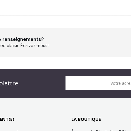
e renseignements?
c plaisir. Écrivez-nous!
n DPA » !
olettre
Votre adre
it !
ENT(E)
LA BOUTIQUE