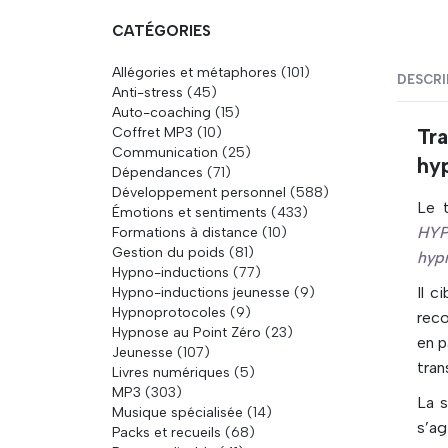
CATÉGORIES
Allégories et métaphores
(101)
DESCRI
Anti-stress
(45)
Auto-coaching
(15)
Coffret MP3
(10)
Tr
Communication
(25)
hyp
Dépendances
(71)
Développement personnel
(588)
Le 
Émotions et sentiments
(433)
HYP
Formations à distance
(10)
Gestion du poids
(81)
hyp
Hypno-inductions
(77)
Il c
Hypno-inductions jeunesse
(9)
Hypnoprotocoles
(9)
reco
Hypnose au Point Zéro
(23)
en p
Jeunesse
(107)
tra
Livres numériques
(5)
MP3
(303)
La 
Musique spécialisée
(14)
s’ag
Packs et recueils
(68)