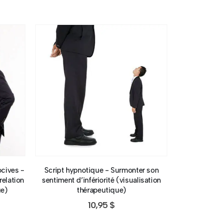
ocives -
Script hypnotique - Surmonter son
Script hypn
relation
sentiment d’infériorité (visualisation
meill
ue)
thérapeutique)
10,95
$