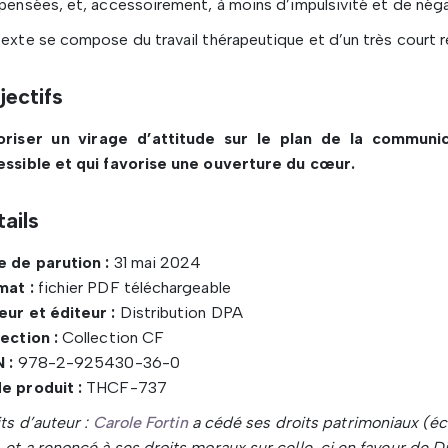
pensées, et, accessoirement, à moins d’impulsivité et de néga
exte se compose du travail thérapeutique et d’un très court re
jectifs
oriser un virage d’attitude sur le plan de la communicat
essible et qui favorise une ouverture du cœur.
ails
e de parution :
31 mai 2024
mat :
fichier PDF téléchargeable
ur et éditeur :
Distribution DPA
ection :
Collection CF
 :
978-2-925430-36-0
e produit :
THCF-737
ts d’auteur :
Carole Fortin
a cédé ses droits patrimoniaux (é
et a renoncé à ses droits moraux sur celle-ci en faveur de D