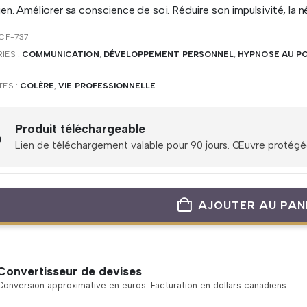
en. Améliorer sa conscience de soi. Réduire son impulsivité, la 
CF-737
IES :
COMMUNICATION
,
DÉVELOPPEMENT PERSONNEL
,
HYPNOSE AU PO
TES :
COLÈRE
,
VIE PROFESSIONNELLE
Produit téléchargeable
Lien de téléchargement valable pour 90 jours. Œuvre protégée 
AJOUTER AU PAN
Convertisseur de devises
Conversion approximative en euros. Facturation en dollars canadiens.