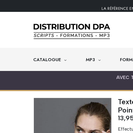
LA RÉFÉRENCE E
CATALOGUE
MP3
FORM
AVEC 
Text
Poin
13,9
Effectu