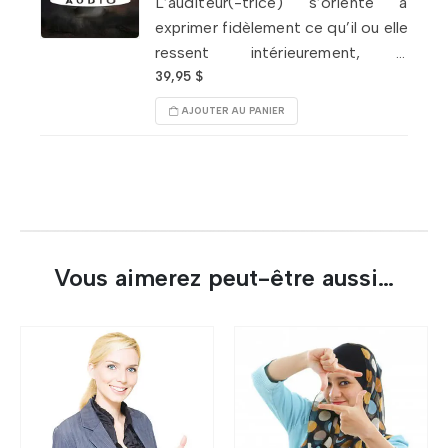
L’auditeur(-trice) s’oriente à
exprimer fidèlement ce qu’il ou elle
ressent intérieurement, à
communiquer authentiquement,
39,95
$
dans le respect de soi et la
AJOUTER AU PANIER
confiance. Favorise l’expression
verbale
en cohérence
avec soi.
Vous aimerez peut-être aussi…