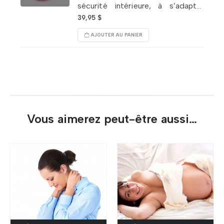
sécurité intérieure, à s’adapter
plus fluidement aux changements
39,95
$
liés au second trimestre. Stimule la
AJOUTER AU PANIER
confiance quant au bien-être du
fœtus.
Vous aimerez peut-être aussi…