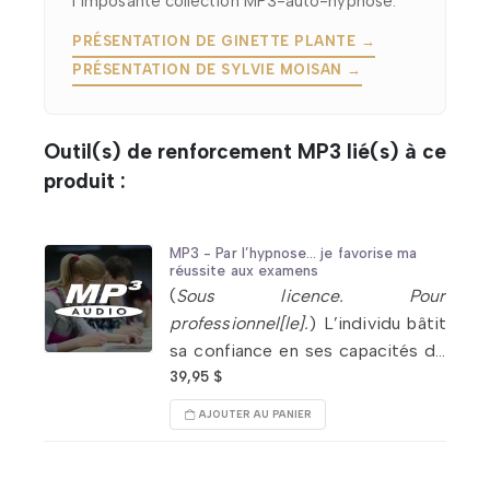
l’imposante collection MP3-auto-hypnose.
PRÉSENTATION DE GINETTE PLANTE →
PRÉSENTATION DE SYLVIE MOISAN →
Outil(s) de renforcement MP3 lié(s) à ce
produit :
MP3 - Par l’hypnose… je favorise ma
réussite aux examens
(
Sous licence. Pour
professionnel[le].
) L’individu bâtit
sa confiance en ses capacités de
réussite. Favorise l’amélioration de
39,95
$
la concentration, de la mémoire.
AJOUTER AU PANIER
Fait participer le subconscient
à
l’étude, à l’évaluation.