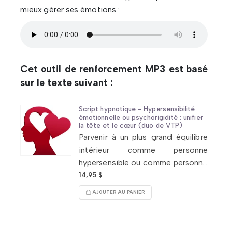
mieux gérer ses émotions :
Cet outil de renforcement MP3 est basé
sur le texte suivant :
Script hypnotique - Hypersensibilité
émotionnelle ou psychorigidité : unifier
la tête et le cœur (duo de VTP)
Parvenir à un plus grand équilibre
intérieur comme personne
hypersensible ou comme personne
psychorigide, cela en bâtissant un
14,95
$
lien, un pont solide entre deux
AJOUTER AU PANIER
parties de soi : son monde affectif
et son monde psychique.