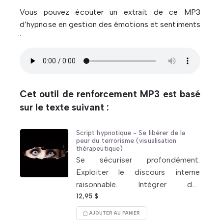
Vous pouvez écouter un extrait de ce MP3
d’hypnose en gestion des émotions et sentiments
:
Cet outil de renforcement MP3 est basé
sur le texte suivant :
Script hypnotique - Se libérer de la
peur du terrorisme (visualisation
thérapeutique)
Se sécuriser profondément.
Exploiter le discours interne
raisonnable. Intégrer des
enseignements, comme
12,95
$
l’importance de profiter de la vie
AJOUTER AU PANIER