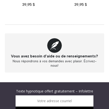
39,95
$
39,95
$
Vous avez besoin d’aide ou de renseignements?
Nous répondrons à vos demandes avec plaisir. Écrivez-
nous!
Abonnez-vous à « L’Hypnolettre Distribution DPA » !
Texte hypnotique offert gratuitement – Infolettre
Infolettre : obtenez un MP3 d’hypnose gratuit !
Votre adresse courriel