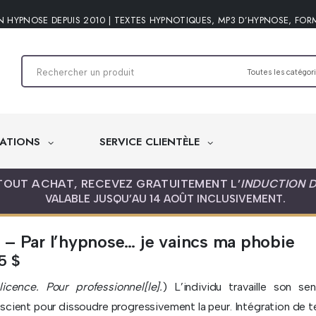
N HYPNOSE DEPUIS 2010 | TEXTES HYPNOTIQUES, MP3 D’HYPNOSE, FOR
ATIONS
SERVICE CLIENTÈLE
TOUT ACHAT, RECEVEZ GRATUITEMENT L’
INDUCTION 
VALABLE JUSQU’AU 14 AOÛT INCLUSIVEMENT.
– Par l’hypnose… je vaincs ma phobie
95
$
icence. Pour professionnel[le].
) L’individu travaille son se
scient pour dissoudre progressivement la peur. Intégration de