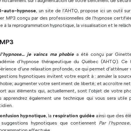
 notamment sur l’augmentation de votre sentiment de sécurit
-auto-hypnose
, un site de l’AHTQ, propose ici un outil s
ier MP3 conçu par des professionnelles de l’hypnose certifié
e à la reprogrammation hypnotique, la visualisation et le rel
 MP3
 l’hypnose… je vaincs ma phobie
a été conçu par Ginette 
cadémie d’hypnose thérapeutique du Québec (AHTQ). Ce f
périence d’une relaxation profonde, ce qui permet d’atténuer 
estions hypnotiques invitent votre esprit à : annuler la sou
hobie; augmenter votre sentiment de liberté; et accroître net
ort aux éléments qui, actuellement, sont l’objet de votre pho
s apprendrez également une technique qui vous sera utile
idien.
onfusion hypnotique
, la
respiration guidée
ainsi que des é
 suggestions hypnotiques que contiennent
Par l’hypnose
rogrammation effectuée.