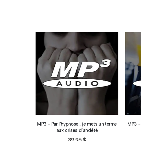
MP3 - Par l’hypnose… je mets un terme
MP3 - 
aux crises d’anxiété
39,95
$