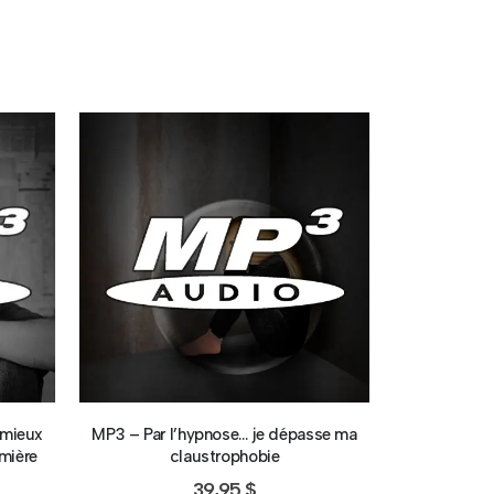
 mieux
MP3 – Par l’hypnose… je dépasse ma
MP3 - Par l
mière
claustrophobie
39,95
$