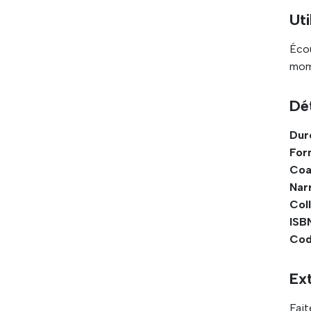
Uti
Écou
mome
Dét
Dur
For
Coa
Narr
Coll
ISB
Cod
Ext
Fait