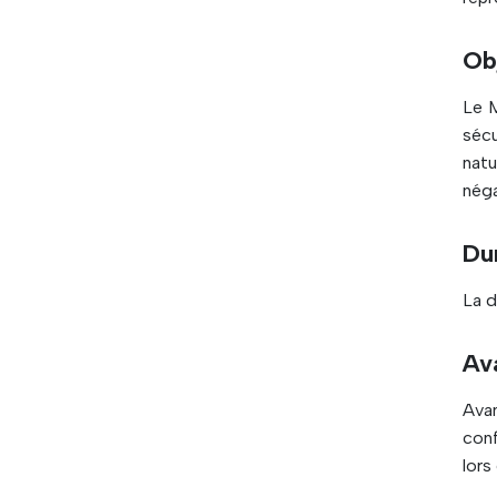
Obj
Le 
sécu
nat
néga
Du
La d
Av
Avan
conf
lors