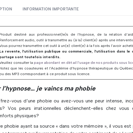
PTION
INFORMATION IMPORTANTE
Produit destiné aux professionnel(le)s de l’hypnose, de la relation d’
Renforcement audio, outil à transmettre au (à la) client(e) après une interventi
Vous pourrez transmettre cet outil à un(e) client(e) à la fois après l’avoir achet
La revente, l’utilisation publique ou commerciale, l’utilisation dans le
partage sont toutefois interdits.
Veuillez consulter la
page abordant en détail l’usage de nos produits sous li
Notez que les coauteures et l’Académie d’hypnose thérapeutique du Québec
ou des MP3 correspondant à ce produit sous licence.
r l’hypnose… je vaincs ma phobie
frez-vous d’une phobie ou avez-vous une peur intense, inco
es? Vos peurs irrationnelles déclenchent-elles chez vous 
nforts physiques?
e phobie ayant sa source « dans votre mémoire », il vous est 