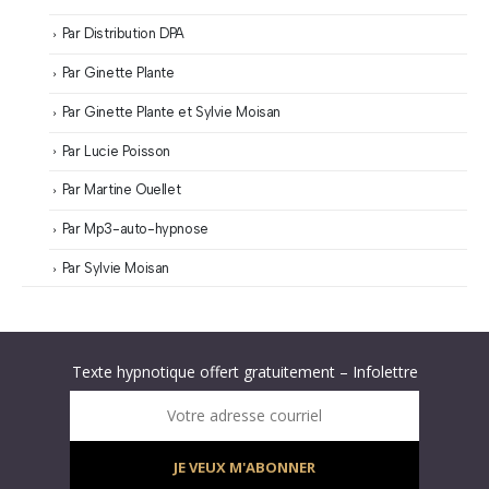
Par Distribution DPA
Par Ginette Plante
Par Ginette Plante et Sylvie Moisan
Par Lucie Poisson
Par Martine Ouellet
Par Mp3-auto-hypnose
Par Sylvie Moisan
Abonnez-vous à « L’Hypnolettre Distribution DPA » !
Texte hypnotique offert gratuitement – Infolettre
Infolettre : obtenez un MP3 d’hypnose gratuit !
Votre adresse courriel
JE VEUX M'ABONNER