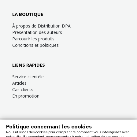
LA BOUTIQUE
À propos de Distribution DPA
Présentation des auteurs
Parcourir les produits
Conditions et politiques
LIENS RAPIDES
Service clientèle
Articles
Cas clients
En promotion
Politique concernant les cookies
Besoin d’aide?
Consultez la
FAQ
ou la section
Service clientèle
!
Nous utilisons des cookies pour comprendre comment vous interagissez avec
Nous facturons en dollars canadiens (taxes en sus). |
notre site. En acceptant, vous consentez à notre utilisation de ces cookies.