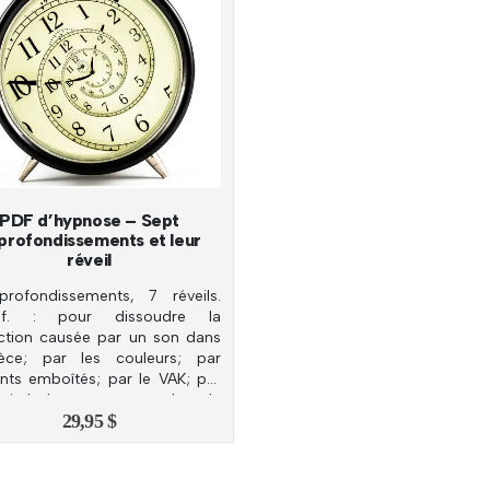
ancien
PDF d’hypnose – Sept
profondissements et leur
réveil
rofondissements, 7 réveils.
of. : pour dissoudre la
action causée par un son dans
èce; par les couleurs; par
nts emboîtés; par le VAK; par
loi de lettres; par coucher de
29,95
$
 par l’oubli.