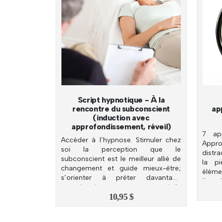
Script hypnotique - À la
rencontre du subconscient
ap
(induction avec
approfondissement, réveil)
7 app
Accéder à l’hypnose. Stimuler chez
Appr
soi la perception que le
distr
subconscient est le meilleur allié de
la pi
changement et guide mieux-être;
éléme
s’orienter à prêter davantage
l’emp
attention à ses messages, et à le
soleil;
10,95
$
solliciter à nouveau.