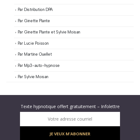
Par Distribution DPA
Par Ginette Plante
Par Ginette Plante et Sylvie Moisan
Par Lucie Poisson
Par Martine Ouellet
Par Mp3-auto-hypnose
Par Sylvie Moisan
Abonnez-vous à « L’Hypnolettre Distribution DPA » !
Texte hypnotique offert gratuitement – Infolettre
Infolettre : obtenez un MP3 d’hypnose gratuit !
Votre adresse courriel
JE VEUX M'ABONNER