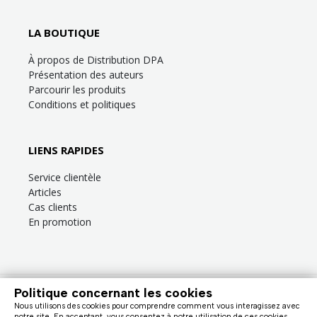
LA BOUTIQUE
À propos de Distribution DPA
Présentation des auteurs
Parcourir les produits
Conditions et politiques
LIENS RAPIDES
Service clientèle
Articles
Cas clients
En promotion
Politique concernant les cookies
Besoin d’aide?
Consultez la
FAQ
ou la section
Service clientèle
!
Nous utilisons des cookies pour comprendre comment vous interagissez avec
Nous facturons en dollars canadiens (taxes en sus). |
notre site. En acceptant, vous consentez à notre utilisation de ces cookies.