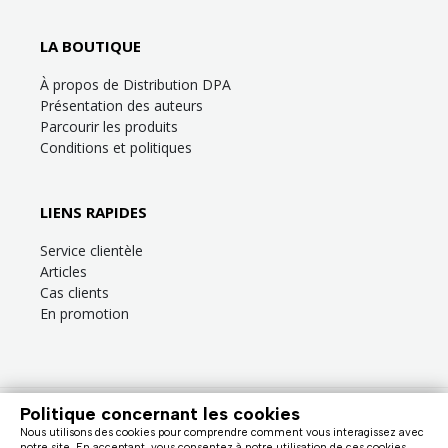
LA BOUTIQUE
À propos de Distribution DPA
Présentation des auteurs
Parcourir les produits
Conditions et politiques
LIENS RAPIDES
Service clientèle
Articles
Cas clients
En promotion
Politique concernant les cookies
Besoin d’aide?
Consultez la
FAQ
ou la section
Service clientèle
!
Nous utilisons des cookies pour comprendre comment vous interagissez avec
Nous facturons en dollars canadiens (taxes en sus). |
notre site. En acceptant, vous consentez à notre utilisation de ces cookies.