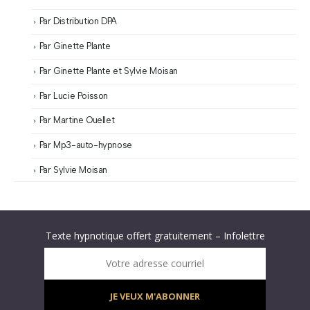
Par Distribution DPA
Par Ginette Plante
Par Ginette Plante et Sylvie Moisan
Par Lucie Poisson
Par Martine Ouellet
Par Mp3-auto-hypnose
Par Sylvie Moisan
Abonnez-vous à « L’Hypnolettre Distribution DPA » !
Texte hypnotique offert gratuitement – Infolettre
Infolettre : obtenez un MP3 d’hypnose gratuit !
Votre adresse courriel
JE VEUX M'ABONNER