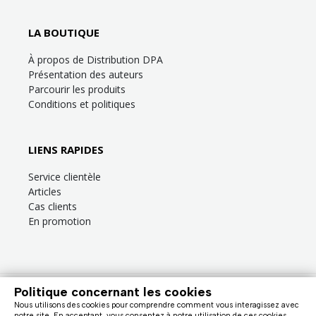
LA BOUTIQUE
À propos de Distribution DPA
Présentation des auteurs
Parcourir les produits
Conditions et politiques
LIENS RAPIDES
Service clientèle
Articles
Cas clients
En promotion
Politique concernant les cookies
Besoin d’aide?
Consultez la
FAQ
ou la section
Service clientèle
!
Nous utilisons des cookies pour comprendre comment vous interagissez avec
Nous facturons en dollars canadiens (taxes en sus). |
notre site. En acceptant, vous consentez à notre utilisation de ces cookies.