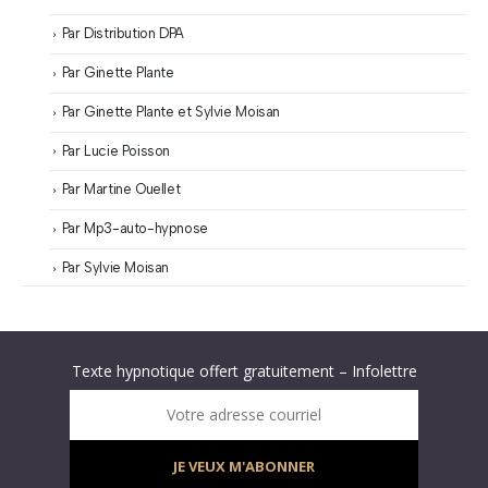
Par Distribution DPA
Par Ginette Plante
Par Ginette Plante et Sylvie Moisan
Par Lucie Poisson
Par Martine Ouellet
Par Mp3-auto-hypnose
Par Sylvie Moisan
Abonnez-vous à « L’Hypnolettre Distribution DPA » !
Texte hypnotique offert gratuitement – Infolettre
Infolettre : obtenez un MP3 d’hypnose gratuit !
Votre adresse courriel
JE VEUX M'ABONNER