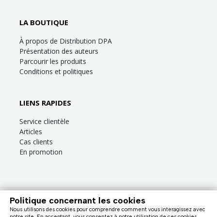
LA BOUTIQUE
À propos de Distribution DPA
Présentation des auteurs
Parcourir les produits
Conditions et politiques
LIENS RAPIDES
Service clientèle
Articles
Cas clients
En promotion
Politique concernant les cookies
Besoin d’aide?
Consultez la
FAQ
ou la section
Service clientèle
!
Nous utilisons des cookies pour comprendre comment vous interagissez avec
Nous facturons en dollars canadiens (taxes en sus). |
notre site. En acceptant, vous consentez à notre utilisation de ces cookies.