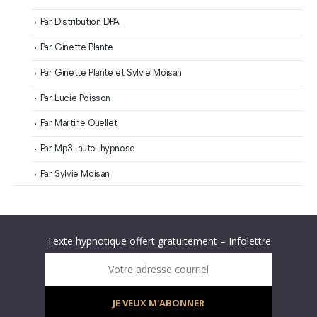
Par Distribution DPA
Par Ginette Plante
Par Ginette Plante et Sylvie Moisan
Par Lucie Poisson
Par Martine Ouellet
Par Mp3-auto-hypnose
Par Sylvie Moisan
Abonnez-vous à « L’Hypnolettre Distribution DPA » !
Texte hypnotique offert gratuitement – Infolettre
Infolettre : obtenez un MP3 d’hypnose gratuit !
Votre adresse courriel
JE VEUX M'ABONNER