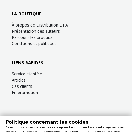
LA BOUTIQUE
À propos de Distribution DPA
Présentation des auteurs
Parcourir les produits
Conditions et politiques
LIENS RAPIDES
Service clientèle
Articles
Cas clients
En promotion
Politique concernant les cookies
Besoin d’aide?
Consultez la
FAQ
ou la section
Service clientèle
!
Nous utilisons des cookies pour comprendre comment vous interagissez avec
Nous facturons en dollars canadiens (taxes en sus). |
notre site. En acceptant, vous consentez à notre utilisation de ces cookies.