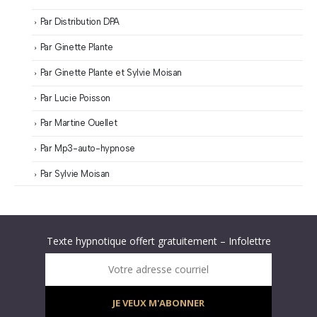
Par Distribution DPA
Par Ginette Plante
Par Ginette Plante et Sylvie Moisan
Par Lucie Poisson
Par Martine Ouellet
Par Mp3-auto-hypnose
Par Sylvie Moisan
Abonnez-vous à « L’Hypnolettre Distribution DPA » !
Texte hypnotique offert gratuitement – Infolettre
Infolettre : obtenez un MP3 d’hypnose gratuit !
Votre adresse courriel
JE VEUX M'ABONNER