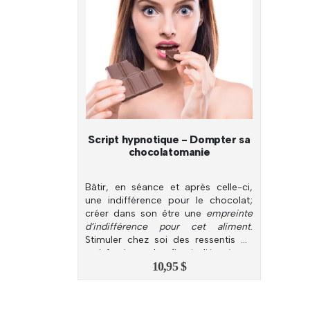
Script hypnotique - Dompter sa
chocolatomanie
Bâtir, en séance et après celle-ci,
une indifférence pour le chocolat;
créer dans son être une
empreinte
d’indifférence pour cet aliment
.
Stimuler chez soi des ressentis de
satisfaction, de fierté liés à sa
10,95
$
démarche.