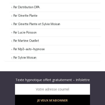
Par Distribution DPA
Par Ginette Plante
Par Ginette Plante et Sylvie Moisan
Par Lucie Poisson
Par Martine Ouellet
Par Mp3-auto-hypnose
Par Sylvie Moisan
Abonnez-vous à « L’Hypnolettre Distribution DPA » !
Texte hypnotique offert gratuitement – Infolettre
Infolettre : obtenez un MP3 d’hypnose gratuit !
Votre adresse courriel
JE VEUX M'ABONNER