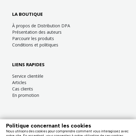
LA BOUTIQUE
À propos de Distribution DPA
Présentation des auteurs
Parcourir les produits
Conditions et politiques
LIENS RAPIDES
Service clientèle
Articles
Cas clients
En promotion
Politique concernant les cookies
Besoin d’aide?
Consultez la
FAQ
ou la section
Service clientèle
!
Nous utilisons des cookies pour comprendre comment vous interagissez avec
Nous facturons en dollars canadiens (taxes en sus). |
notre site. En acceptant, vous consentez à notre utilisation de ces cookies.