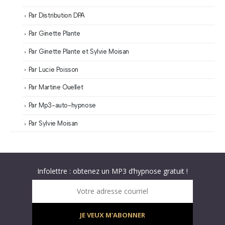
Par Distribution DPA
Par Ginette Plante
Par Ginette Plante et Sylvie Moisan
Par Lucie Poisson
Par Martine Ouellet
Par Mp3-auto-hypnose
Par Sylvie Moisan
Abonnez-vous à « L’Hypnolettre Distribution DPA » !
Texte hypnotique offert gratuitement – Infolettre
Infolettre : obtenez un MP3 d’hypnose gratuit !
Votre adresse courriel
JE VEUX M'ABONNER