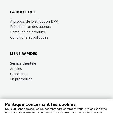
LA BOUTIQUE
À propos de Distribution DPA
Présentation des auteurs
Parcourir les produits
Conditions et politiques
LIENS RAPIDES
Service clientèle
Articles
Cas clients
En promotion
Politique concernant les cookies
Besoin d’aide?
Consultez la
FAQ
ou la section
Service clientèle
!
Nous utilisons des cookies pour comprendre comment vous interagissez avec
Nous facturons en dollars canadiens (taxes en sus). |
notre site. En acceptant, vous consentez à notre utilisation de ces cookies.