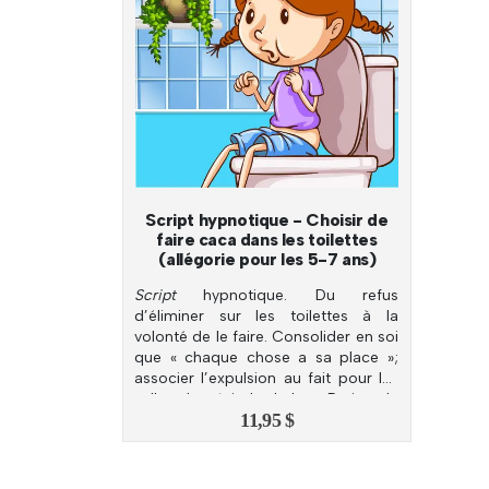
Script hypnotique - Choisir de
faire caca dans les toilettes
(allégorie pour les 5-7 ans)
Script
hypnotique. Du refus
d’éliminer sur les toilettes à la
volonté de le faire. Consolider en soi
que « chaque chose a sa place »;
associer l’expulsion au fait pour les
selles de rejoindre la leur. Retirer du
11,95
$
plaisir d’utiliser les toilettes.