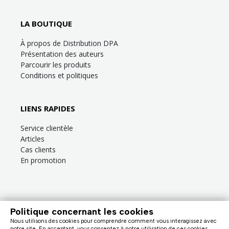
LA BOUTIQUE
À propos de Distribution DPA
Présentation des auteurs
Parcourir les produits
Conditions et politiques
LIENS RAPIDES
Service clientèle
Articles
Cas clients
En promotion
Politique concernant les cookies
Besoin d’aide?
Consultez la
FAQ
ou la section
Service clientèle
!
Nous utilisons des cookies pour comprendre comment vous interagissez avec
Nous facturons en dollars canadiens (taxes en sus). |
notre site. En acceptant, vous consentez à notre utilisation de ces cookies.