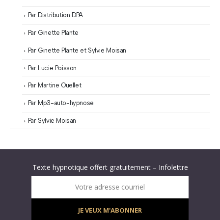
Par Distribution DPA
Par Ginette Plante
Par Ginette Plante et Sylvie Moisan
Par Lucie Poisson
Par Martine Ouellet
Par Mp3-auto-hypnose
Par Sylvie Moisan
Abonnez-vous à « L’Hypnolettre Distribution DPA » !
Texte hypnotique offert gratuitement – Infolettre
Infolettre : obtenez un MP3 d’hypnose gratuit !
Votre adresse courriel
JE VEUX M'ABONNER