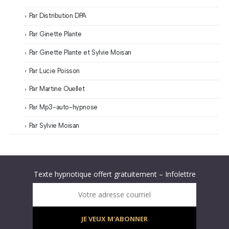
Par Distribution DPA
Par Ginette Plante
Par Ginette Plante et Sylvie Moisan
Par Lucie Poisson
Par Martine Ouellet
Par Mp3-auto-hypnose
Par Sylvie Moisan
Abonnez-vous à « L’Hypnolettre Distribution DPA » !
Texte hypnotique offert gratuitement – Infolettre
Infolettre : obtenez un MP3 d’hypnose gratuit !
Votre adresse courriel
JE VEUX M'ABONNER