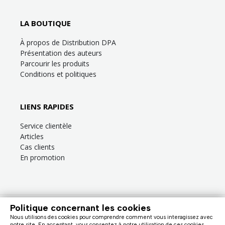
LA BOUTIQUE
À propos de Distribution DPA
Présentation des auteurs
Parcourir les produits
Conditions et politiques
LIENS RAPIDES
Service clientèle
Articles
Cas clients
En promotion
Politique concernant les cookies
Besoin d’aide?
Consultez la
FAQ
ou la section
Service clientèle
!
Nous utilisons des cookies pour comprendre comment vous interagissez avec
Nous facturons en dollars canadiens (taxes en sus). |
notre site. En acceptant, vous consentez à notre utilisation de ces cookies.