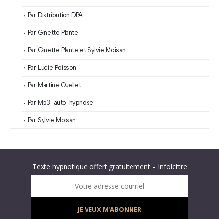
Par Distribution DPA
Par Ginette Plante
Par Ginette Plante et Sylvie Moisan
Par Lucie Poisson
Par Martine Ouellet
Par Mp3-auto-hypnose
Par Sylvie Moisan
Abonnez-vous à « L’Hypnolettre Distribution DPA » !
Texte hypnotique offert gratuitement – Infolettre
Infolettre : obtenez un MP3 d’hypnose gratuit !
Votre adresse courriel
JE VEUX M'ABONNER