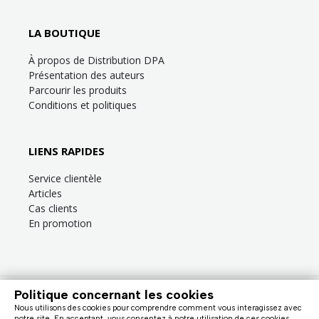
LA BOUTIQUE
À propos de Distribution DPA
Présentation des auteurs
Parcourir les produits
Conditions et politiques
LIENS RAPIDES
Service clientèle
Articles
Cas clients
En promotion
Politique concernant les cookies
Besoin d’aide?
Consultez la
FAQ
ou la section
Service clientèle
!
Nous utilisons des cookies pour comprendre comment vous interagissez avec
Nous facturons en dollars canadiens (taxes en sus). |
notre site. En acceptant, vous consentez à notre utilisation de ces cookies.