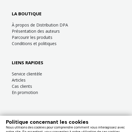
LA BOUTIQUE
À propos de Distribution DPA
Présentation des auteurs
Parcourir les produits
Conditions et politiques
LIENS RAPIDES
Service clientèle
Articles
Cas clients
En promotion
Politique concernant les cookies
Besoin d’aide?
Consultez la
FAQ
ou la section
Service clientèle
!
Nous utilisons des cookies pour comprendre comment vous interagissez avec
Nous facturons en dollars canadiens (taxes en sus). |
notre site. En acceptant, vous consentez à notre utilisation de ces cookies.