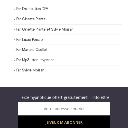
Par Distribution DPA
Par Ginette Plante
Par Ginette Plante et Sylvie Moisan
Par Lucie Poisson
Par Martine Ouellet
Par Mp3-auto-hypnose
Par Sylvie Moisan
Abonnez-vous à « L’Hypnolettre Distribution DPA » !
Texte hypnotique offert gratuitement – Infolettre
Infolettre : obtenez un MP3 d’hypnose gratuit !
Votre adresse courriel
JE VEUX M'ABONNER