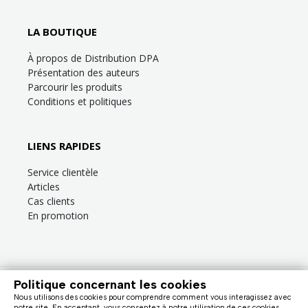
LA BOUTIQUE
À propos de Distribution DPA
Présentation des auteurs
Parcourir les produits
Conditions et politiques
LIENS RAPIDES
Service clientèle
Articles
Cas clients
En promotion
Politique concernant les cookies
Besoin d’aide?
Consultez la
FAQ
ou la section
Service clientèle
!
Nous utilisons des cookies pour comprendre comment vous interagissez avec
Nous facturons en dollars canadiens (taxes en sus). |
notre site. En acceptant, vous consentez à notre utilisation de ces cookies.