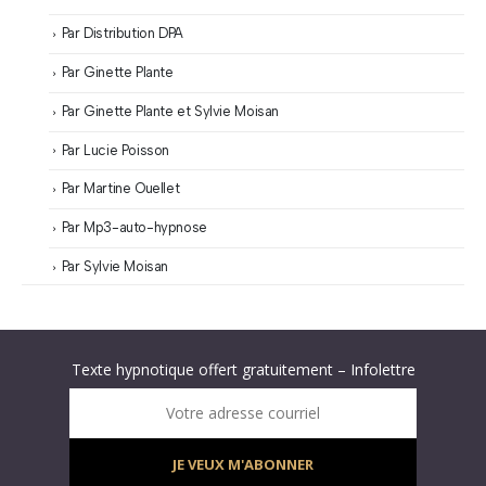
Par Distribution DPA
Par Ginette Plante
Par Ginette Plante et Sylvie Moisan
Par Lucie Poisson
Par Martine Ouellet
Par Mp3-auto-hypnose
Par Sylvie Moisan
Abonnez-vous à « L’Hypnolettre Distribution DPA » !
Texte hypnotique offert gratuitement – Infolettre
Infolettre : obtenez un MP3 d’hypnose gratuit !
Votre adresse courriel
JE VEUX M'ABONNER