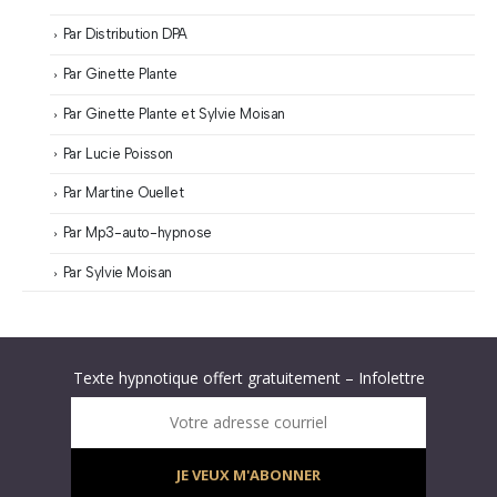
Par Distribution DPA
Par Ginette Plante
Par Ginette Plante et Sylvie Moisan
Par Lucie Poisson
Par Martine Ouellet
Par Mp3-auto-hypnose
Par Sylvie Moisan
Abonnez-vous à « L’Hypnolettre Distribution DPA » !
Texte hypnotique offert gratuitement – Infolettre
Infolettre : obtenez un MP3 d’hypnose gratuit !
Votre adresse courriel
JE VEUX M'ABONNER