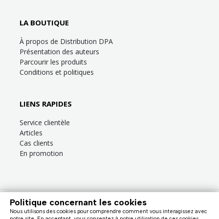
LA BOUTIQUE
À propos de Distribution DPA
Présentation des auteurs
Parcourir les produits
Conditions et politiques
LIENS RAPIDES
Service clientèle
Articles
Cas clients
En promotion
Politique concernant les cookies
Besoin d’aide?
Consultez la
FAQ
ou la section
Service clientèle
!
Nous utilisons des cookies pour comprendre comment vous interagissez avec
Nous facturons en dollars canadiens (taxes en sus). |
notre site. En acceptant, vous consentez à notre utilisation de ces cookies.