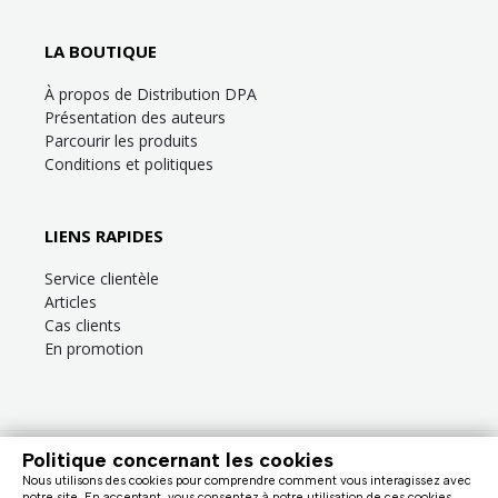
LA BOUTIQUE
À propos de Distribution DPA
Présentation des auteurs
Parcourir les produits
Conditions et politiques
LIENS RAPIDES
Service clientèle
Articles
Cas clients
En promotion
Politique concernant les cookies
Besoin d’aide?
Consultez la
FAQ
ou la section
Service clientèle
!
Nous utilisons des cookies pour comprendre comment vous interagissez avec
Nous facturons en dollars canadiens (taxes en sus). |
notre site. En acceptant, vous consentez à notre utilisation de ces cookies.