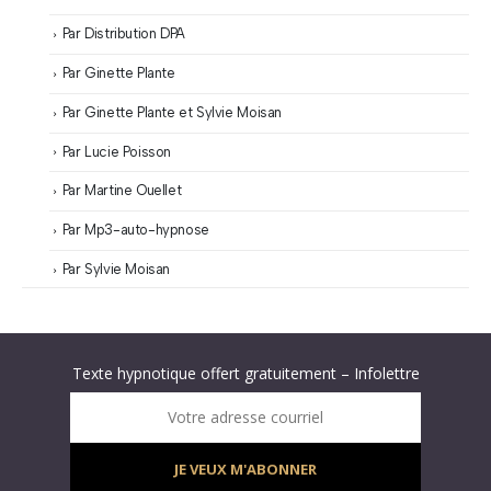
Par Distribution DPA
Par Ginette Plante
Par Ginette Plante et Sylvie Moisan
Par Lucie Poisson
Par Martine Ouellet
Par Mp3-auto-hypnose
Par Sylvie Moisan
Abonnez-vous à « L’Hypnolettre Distribution DPA » !
Texte hypnotique offert gratuitement – Infolettre
Infolettre : obtenez un MP3 d’hypnose gratuit !
Votre adresse courriel
JE VEUX M'ABONNER