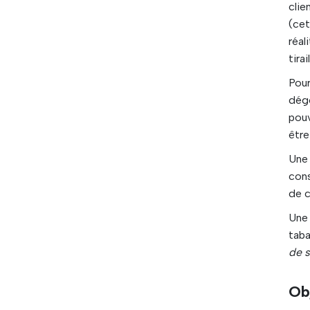
clie
(cet
réal
tira
Pou
dégo
pouv
être
Une 
cons
de c
Une 
taba
de s
Ob