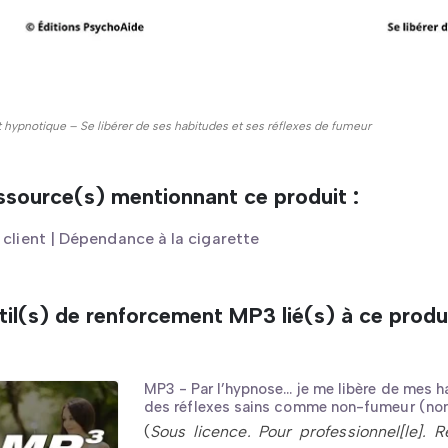
t hypnotique – Se libérer de ses habitudes et ses réflexes de fumeur
ssource(s) mentionnant ce produit :
client | Dépendance à la cigarette
il(s) de renforcement MP3 lié(s) à ce produi
MP3 - Par l’hypnose… je me libère de mes ha
des réflexes sains comme non-fumeur (n
(
Sous licence. Pour professionnel[le]. R