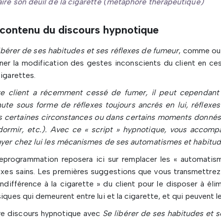
aire son deuil de la cigarette (métaphore thérapeutique)
 contenu du discours hypnotique
ibérer de ses habitudes et ses réflexes de fumeur
, comme out
er la modification des gestes inconscients du client en ce
igarettes.
re client a récemment cessé de fumer, il peut cependant 
ute sous forme de réflexes toujours ancrés en lui, réflexes
 certaines circonstances ou dans certains moments donnés de
dormir, etc.). Avec ce « script » hypnotique, vous accomp
yer chez lui les mécanismes de ses automatismes et habitudes
reprogrammation reposera ici sur remplacer les « automati
exes sains. Les premières suggestions que vous transmettrez 
indifférence à la cigarette » du client pour le disposer à éli
iques qui demeurent entre lui et la cigarette, et qui peuvent l
re discours hypnotique avec
Se libérer de ses habitudes et s