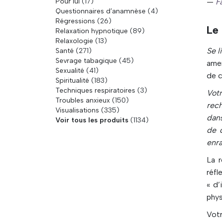
Pour lui
(17)
—
F
Questionnaires d’anamnèse
(4)
Régressions
(26)
Le
Relaxation hypnotique
(89)
Relaxologie
(13)
Se l
Santé
(271)
Sevrage tabagique
(45)
amen
Sexualité
(41)
de c
Spiritualité
(183)
Techniques respiratoires
(3)
Vot
Troubles anxieux
(150)
rech
Visualisations
(335)
dans
Voir tous les produits
(1134)
de 
enra
La 
réfl
« d’
phys
Vot