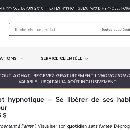
N HYPNOSE DEPUIS 2010 | TEXTES HYPNOTIQUES, MP3 D’HYPNOSE, FOR
ATIONS
SERVICE CLIENTÈLE
TOUT ACHAT, RECEVEZ GRATUITEMENT L’
INDUCTION 
VALABLE JUSQU’AU 14 AOÛT INCLUSIVEMENT.
pt hypnotique – Se libérer de ses habi
ur
5
$
cement à l’arrêt.
) Visualiser son quotidien
sans fumée
. Dépro