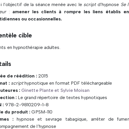
i l’objectif de la séance menée avec le
script
d’hypnose
Se l
eur
:
amener les clients à rompre les liens établis ent
tidiennes ou occasionnelles.
entèle cible
nts en hypnothérapie adultes.
ails
ée de réédition :
2015
mat :
script
hypnotique en format PDF téléchargeable
uteures :
Ginette Plante et Sylvie Moisan
ection :
Le grand répertoire de textes hypnotiques
 :
978-2-9810209-1-8
e du produit :
GPSM-110
mes :
hypnose et sevrage tabagique, arrêter de fumer
ompagnement de l’hypnose