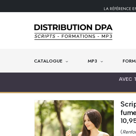
LA RÉFÉRENCE E
CATALOGUE
MP3
FORM
AVEC 
Scri
fume
10,9
(
Renfor