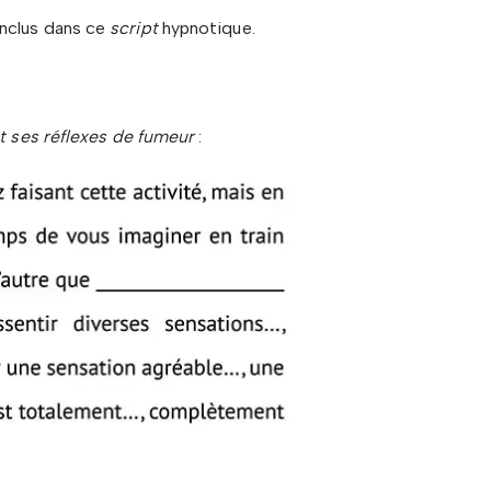
nclus dans ce
script
hypnotique.
et ses réflexes de fumeur
: