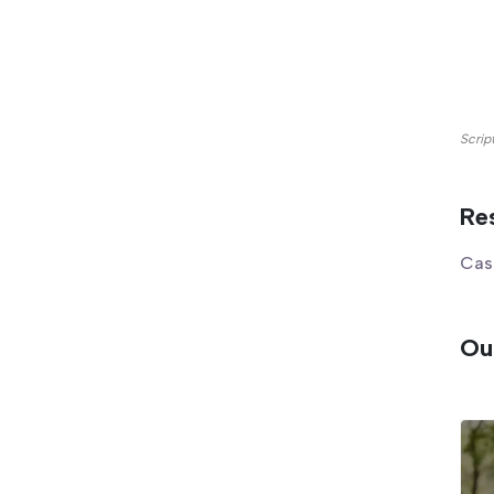
Scrip
Re
Cas 
Out