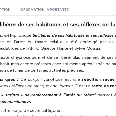
PTION
INFORMATION IMPORTANTE
libérer de ses habitudes et ses réflexes de f
cript
hypnotique
Se libérer de ses habitudes et ses réflexes
me de l’arrêt du tabac; celui-ci a été corédigé par les 
ndatrices de l’AHTQ Ginette Plante et Sylvie Moisan.
texte d’hypnose permet de se libérer plus aisément de ses
habitudes encore présents chez soi même après l’arrêt de s
tion de fumer de certaines activités précises.
arques :
Ce
script
hypnotique est une
réédition revue
veaux réflexes en tant que non-fumeur
. C’est un
texte de re
s
« scripts » de renforcement à l’arrêt du tabac*
servent à
me non-fumeur.
’autre
script
de cette catégorie :