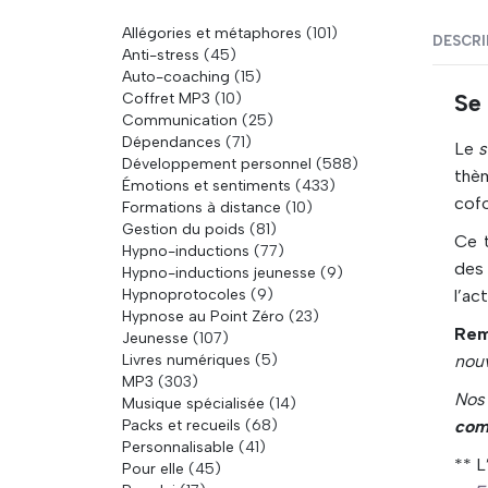
Allégories et métaphores
(101)
DESCRI
Anti-stress
(45)
Auto-coaching
(15)
Coffret MP3
(10)
Se 
Communication
(25)
Dépendances
(71)
Le
s
Développement personnel
(588)
thè
Émotions et sentiments
(433)
cofo
Formations à distance
(10)
Gestion du poids
(81)
Ce 
Hypno-inductions
(77)
des 
Hypno-inductions jeunesse
(9)
Hypnoprotocoles
(9)
l’ac
Hypnose au Point Zéro
(23)
Rem
Jeunesse
(107)
Livres numériques
(5)
nou
MP3
(303)
No
Musique spécialisée
(14)
Packs et recueils
(68)
com
Personnalisable
(41)
** L
Pour elle
(45)