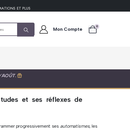
MATIONS ET PLUS
0
Mon Compte
D'AOÛT
.
tudes et ses réflexes de
grammer progressivement ses
automatismes
, les