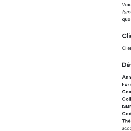
Voic
fum
quo
Cli
Clie
Dét
Ann
For
Coa
Coll
ISBN
Cod
Thè
acc